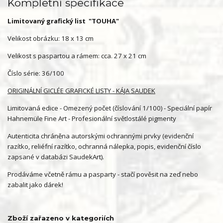
Kompletní specifikace
Limitovaný grafický list "TOUHA"
Velikost obrázku: 18 x 13 cm
Velikost s paspartou a rámem: cca. 27 x 21 cm
Číslo série: 36/100
ORIGINÁLNÍ GICLÉE GRAFICKÉ LISTY - KÁJA SAUDEK
Limitovaná edice - Omezený počet (číslování 1/100) - Speciální papír
Hahnemüle Fine Art - Profesionální světlostálé pigmenty
Autenticita chráněna autorskými ochrannými prvky (evidenční
razítko, reliéfní razítko, ochranná nálepka, popis, evidenční číslo
zapsané v databázi SaudekArt).
Prodáváme včetně rámu a pasparty - stačí pověsit na zeď nebo
zabalit jako dárek!
Zboží zařazeno v kategoriích