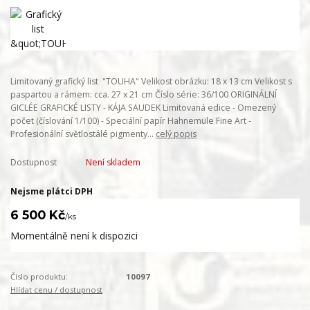
Limitovaný grafický list "TOUHA" Velikost obrázku: 18 x 13 cm Velikost s
paspartou a rámem: cca. 27 x 21 cm Číslo série: 36/100 ORIGINÁLNÍ
GICLÉE GRAFICKÉ LISTY - KÁJA SAUDEK Limitovaná edice - Omezený
počet (číslování 1/100) - Speciální papír Hahnemüle Fine Art -
Profesionální světlostálé pigmenty...
celý popis
Dostupnost
Není skladem
Nejsme plátci DPH
6 500 Kč
/
ks
Momentálně není k dispozici
Číslo produktu:
10097
Hlídat cenu / dostupnost