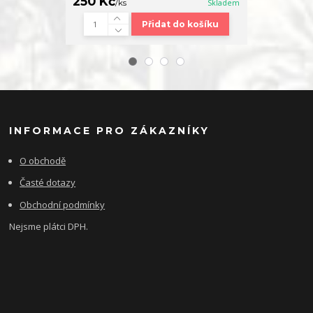
40 Kč
250 Kč
/
2ks
/
ks
Skladem
Přidat do košíku
INFORMACE PRO ZÁKAZNÍKY
O obchodě
Časté dotazy
Obchodní podmínky
Nejsme plátci DPH.