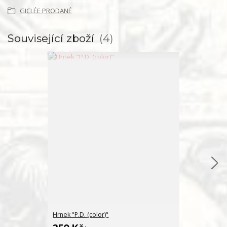
GICLÉE PRODANÉ
Související zboží
4
Hrnek "P.D. (color)"
Placka "P.D. (