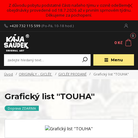
Z důvodu pobytu podstatné části našeho týmu v cizině odešleme
obejdnávky provedené od 18.7.2026 až v prvním sprnovém týdnu.
Děkujeme za pochopení.
+420 732 115 599
(Po-Pá, 10-18 hod.)
0
0 Kč
Menu
Úvod
ORIGINÁLY - GICLÉE
GICLÉE PRODANÉ
Grafický list "TOUHA"
Grafický list "TOUHA"
Doprava ZDARMA