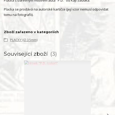
Placka s barevným motivem auta "P.D." od Káji Saudka.
Placka se prodává na autorské kartičce (její vzor nemusí odpovídat
tomu na fotografii).
Zboží zařazeno v kategoriích
PLACKY (∅ 35mm)
Související zboží
3