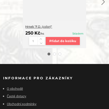
Hrnek "P.D. (color)"
Přívěsek "P.D.
250 Kč
130 Kč
/
ks
Skladem
/
ks
Přidat do košíku
INFORMACE PRO ZÁKAZNÍKY
O obchodě
Časté dotazy
Obchodní podmínky