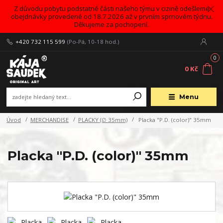
Z důvodu pobytu podstatné části našeho týmu v cizině odešleme
obejdnávky provedené od 18.7.2026 až v prvním sprnovém týdnu.
Děkujeme za pochopení.
+420 732 115 599
(Po-Pá, 10-18 hod.)
0
0 Kč
Menu
Úvod
MERCHANDISE
PLACKY (∅ 35mm)
Placka "P.D. (color)" 35mm
Placka "P.D. (color)" 35mm