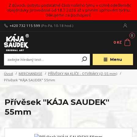
Z důvodu pobytu podstatné části našeho týmu v cizině odešleme
obejdnávky provedené od 18.7.2026 až v prvním sprnovém týdnu.
Děkujeme za pochopení.
+420 732 115 599
(Po-Pá, 10-18 hod.)
0
0 Kč
Menu
Úvod
MERCHANDISE
PŘÍVĚSKY NA KLÍČE - OTVÍRÁKY (∅ 55 mm)
Přívěsek "KÁJA SAUDEK" 55mm
Přívěsek "KÁJA SAUDEK"
55mm