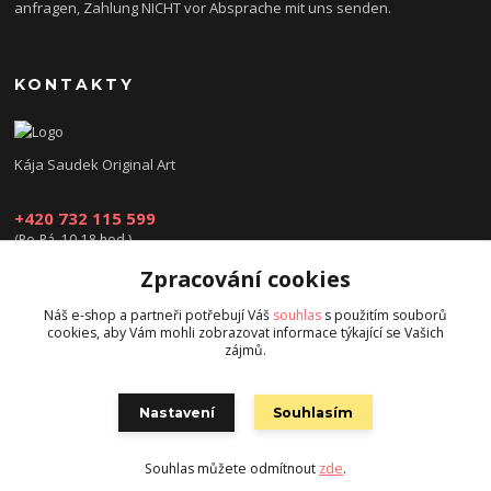
anfragen, Zahlung NICHT vor Absprache mit uns senden.
KONTAKTY
Kája Saudek Original Art
+420 732 115 599
(Po-Pá, 10-18 hod.)
Zpracování cookies
obchod@kajasaudek.cz
Náš e-shop a partneři potřebují Váš
souhlas
s použitím souborů
cookies, aby Vám mohli zobrazovat informace týkající se Vašich
zájmů.
Nastavení
Souhlasím
© Kája Saudek - family 2023
Souhlas můžete odmítnout
zde
.
Vytvořeno na
Eshop-rychle.cz