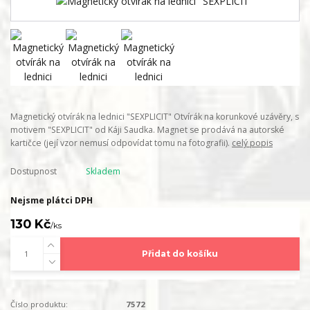
Magnetický otvírák na lednici "SEXPLICIT" Otvírák na korunkové uzávěry, s
motivem "SEXPLICIT" od Káji Saudka. Magnet se prodává na autorské
kartičce (její vzor nemusí odpovídat tomu na fotografii).
celý popis
Dostupnost
Skladem
Nejsme plátci DPH
130 Kč
/
ks
Přidat do košíku
Číslo produktu:
7572