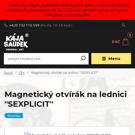
Z důvodu pobytu podstatné části našeho týmu v cizině odešleme
obejdnávky provedené od 18.7.2026 až v prvním sprnovém týdnu.
Děkujeme za pochopení.
+420 732 115 599
(Po-Pá, 10-18 hod.)
0
0 Kč
Menu
Úvod
18+
Magnetický otvírák na lednici "SEXPLICIT"
Magnetický otvírák na lednici
"SEXPLICIT"
Novinka