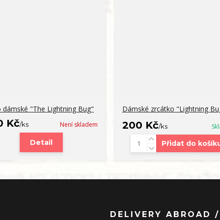
o dámské "The Lightning Bug"
Dámské zrcátko "Lightning Bu
0 Kč
200 Kč
/
ks
Není skladem
/
ks
Sk
Detail
Přidat do košík
DELIVERY ABROAD /