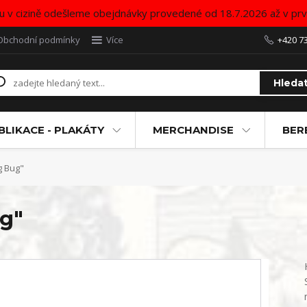
u v cizině odešleme obejdnávky provedené od 18.7.2026 až v pr
Obchodní podmínky
Více
+420 7
Hleda
BLIKACE - PLAKÁTY
MERCHANDISE
BER
g Bug"
g"