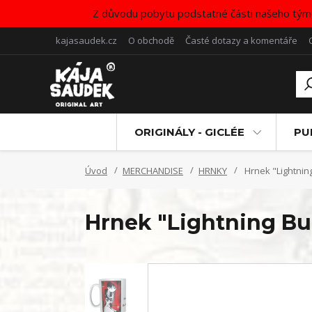
Z důvodu pobytu podstatné části našeho tým
kajasaudek.cz
O obchodě
Časté dotazy a komentáře
ORIGINÁLY - GICLÉE
PU
Úvod
MERCHANDISE
HRNKY
Hrnek "Lightnin
Hrnek "Lightning Bu