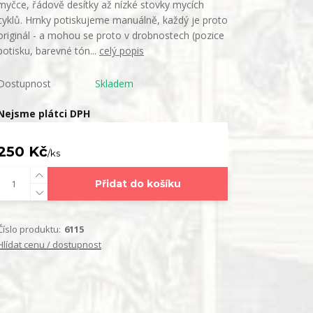
myčce, řádově desítky až nízké stovky mycích
cyklů. Hrnky potiskujeme manuálně, každý je proto
originál - a mohou se proto v drobnostech (pozice
potisku, barevné tón...
celý popis
Dostupnost
Skladem
Nejsme plátci DPH
250 Kč
/
ks
Přidat do košíku
Číslo produktu:
6115
Hlídat cenu / dostupnost