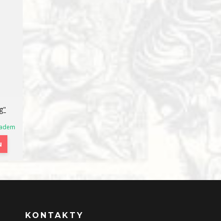
g"
ladem
u
KONTAKTY