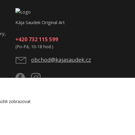
Kája Saudek Original Art
ry,
+420 732 115 599
(Po-Pá, 10-18 hod.)
obchod@kajasaudek.cz
ohli zobrazovat