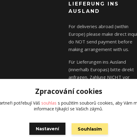
LIEFERUNG INS
AUSLAND
For deliveries abroad (within
Europe) please make direct inqui
do NOT send payment before
making arrangement with us.
Für Lieferungen ins Ausland
(innerhalb Europas) bitte direkt
anfragen, Zahlung NICHT vor
Absprache mit uns senden.
Zpracování cookies
rtneři potřebují Váš
souhlas
s použitím souborů cookies, aby Vám m
informace týkající se Vašich zájmů.
© Kája Saudek - family 2023
Nastavení
Souhlasím
Vytvořeno na
Eshop-rychle.cz