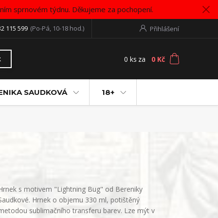
vním sprnovém týdnu. Děkujeme za pochopení.
32 115 599
(Po-Pá, 10-18 hod.)
Přihlášení
0
ks
za
0 Kč
t
ENIKA SAUDKOVÁ
18+
Hrnek s motivem "Lightning Bug" od Bereniky
Saudkové. Hrnek o objemu 330 ml, potištěný
metodou sublimačního transferu barev. Lze mýt v