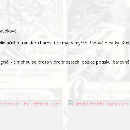
Saudkové.
imačního transferu barev. Lze mýt v myčce, řádově desítky až ní
ginál - a mohou se proto v drobnostech (pozice potisku, barevné