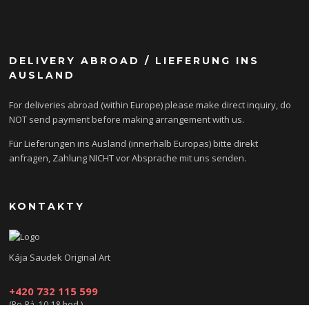
DELIVERY ABROAD / LIEFERUNG INS
AUSLAND
For deliveries abroad (within Europe) please make direct inquiry, do
NOT send payment before making arrangement with us.
Für Lieferungen ins Ausland (innerhalb Europas) bitte direkt
anfragen, Zahlung NICHT vor Absprache mit uns senden.
KONTAKTY
Kája Saudek Original Art
+420 732 115 599
(Po-Pá, 10-18 hod.)