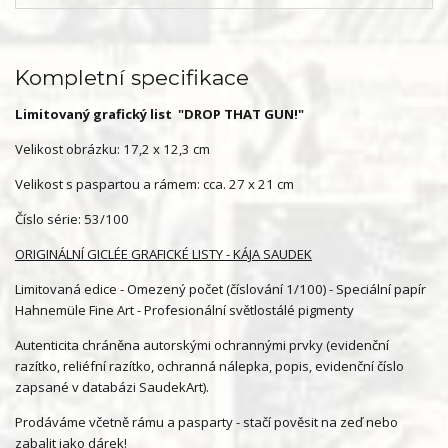
Kompletní specifikace
Limitovaný grafický list "DROP THAT GUN!"
Velikost obrázku: 17,2 x 12,3 cm
Velikost s paspartou a rámem: cca. 27 x 21 cm
Číslo série: 53/100
ORIGINÁLNÍ GICLÉE GRAFICKÉ LISTY - KÁJA SAUDEK
Limitovaná edice - Omezený počet (číslování 1/100) - Speciální papír
Hahnemüle Fine Art - Profesionální světlostálé pigmenty
Autenticita chráněna autorskými ochrannými prvky (evidenční
razítko, reliéfní razítko, ochranná nálepka, popis, evidenční číslo
zapsané v databázi SaudekArt).
Prodáváme včetně rámu a pasparty - stačí pověsit na zeď nebo
zabalit jako dárek!