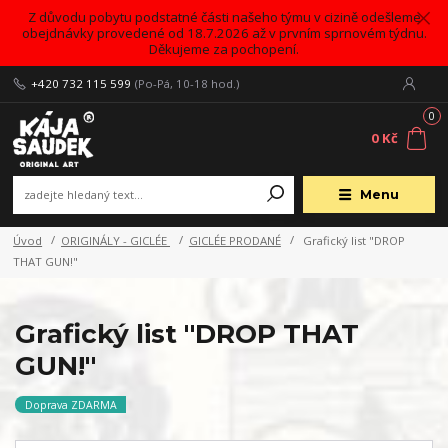
Z důvodu pobytu podstatné části našeho týmu v cizině odešleme
obejdnávky provedené od 18.7.2026 až v prvním sprnovém týdnu.
Děkujeme za pochopení.
+420 732 115 599
(Po-Pá, 10-18 hod.)
0
0 Kč
Menu
Úvod
ORIGINÁLY - GICLÉE
GICLÉE PRODANÉ
Grafický list "DROP
THAT GUN!"
Grafický list "DROP THAT
GUN!"
Doprava ZDARMA