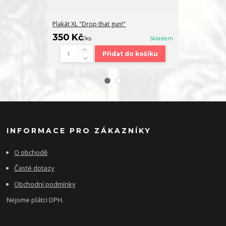
Plakát XL "Drop that gun!"
Hrnek "Drop th
250 Kč
350 Kč
/
ks
/
ks
Skladem
Přidat do košíku
INFORMACE PRO ZÁKAZNÍKY
O obchodě
Časté dotazy
Obchodní podmínky
Nejsme plátci DPH.