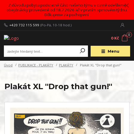
Z důvodu pobytu podstatné části našeho týmu v cizině odešleme
obejdnávky provedené od 18.7.2026 až v prvním sprnovém týdnu.
Děkujeme za pochopení.
+420 732 115 599
(Po-Pá, 10-18 hod.)
0
0 Kč
Menu
Úvod
PUBLIKACE - PLAKÁTY
PLAKÁTY
Plakát XL "Drop that gun!"
Plakát XL "Drop that gun!"