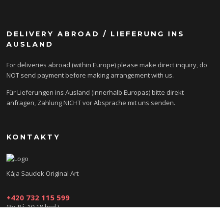
DELIVERY ABROAD / LIEFERUNG INS
AUSLAND
For deliveries abroad (within Europe) please make direct inquiry, do
NOT send payment before making arrangement with us.
Für Lieferungen ins Ausland (innerhalb Europas) bitte direkt
anfragen, Zahlung NICHT vor Absprache mit uns senden.
KONTAKTY
Kája Saudek Original Art
+420 732 115 599
(Po-Pá, 10-18 hod.)