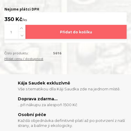
Nejsme plátci DPH
350 Kč
/
ks
Přidat do košíku
Číslo produktu:
5616
Hlídat cenu / dostupnost
Kája Saudek exkluzivně
Vše s tematikou díla Káji Saudka zde na jednom místě.
Doprava zdarma...
...při nákupu za alespoň 1500 Kč
Osobní péče
Každá objednávka definitivně platí až po potvrzení z naší
strany, a balíme ji ekologicky.