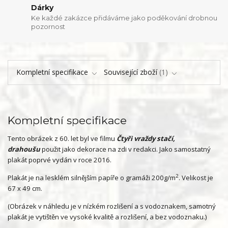
Dárky
Ke každé zakázce přidáváme jako poděkování drobnou
pozornost
Kompletní specifikace
Související zboží
1
Kompletní specifikace
Tento obrázek z 60. let byl ve filmu
Čtyři vraždy stačí,
drahoušu
použit jako dekorace na zdi v redakci. Jako samostatný
plakát poprvé vydán v roce 2016.
2
Plakát je na lesklém silnějším papíře o gramáži 200g/m
. Velikost je
67 x 49 cm.
(Obrázek v náhledu je v nízkém rozlišení a s vodoznakem, samotný
plakát je vytištěn ve vysoké kvalitě a rozlišení, a bez vodoznaku.)