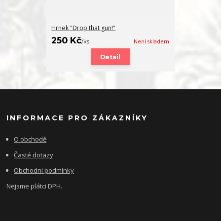
Hrnek "Drop that gun!"
250 Kč
/
ks
Není skladem
Detail
INFORMACE PRO ZÁKAZNÍKY
O obchodě
Časté dotazy
Obchodní podmínky
Nejsme plátci DPH.