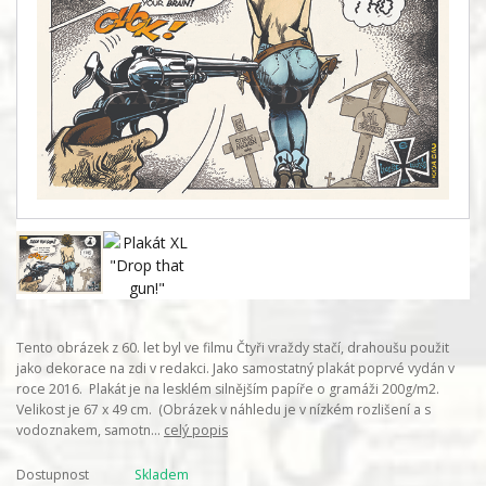
Tento obrázek z 60. let byl ve filmu Čtyři vraždy stačí, drahoušu použit
jako dekorace na zdi v redakci. Jako samostatný plakát poprvé vydán v
roce 2016. Plakát je na lesklém silnějším papíře o gramáži 200g/m2.
Velikost je 67 x 49 cm. (Obrázek v náhledu je v nízkém rozlišení a s
vodoznakem, samotn...
celý popis
Dostupnost
Skladem