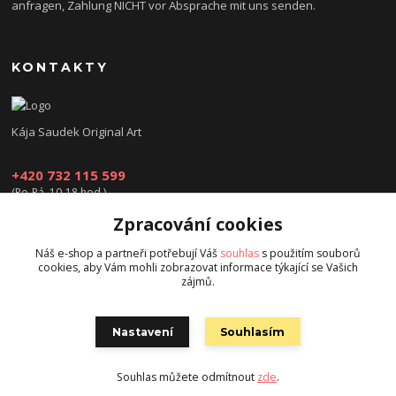
anfragen, Zahlung NICHT vor Absprache mit uns senden.
KONTAKTY
Kája Saudek Original Art
+420 732 115 599
(Po-Pá, 10-18 hod.)
Zpracování cookies
obchod@kajasaudek.cz
Náš e-shop a partneři potřebují Váš
souhlas
s použitím souborů
cookies, aby Vám mohli zobrazovat informace týkající se Vašich
zájmů.
Nastavení
Souhlasím
© Kája Saudek - family 2023
Souhlas můžete odmítnout
zde
.
Vytvořeno na
Eshop-rychle.cz