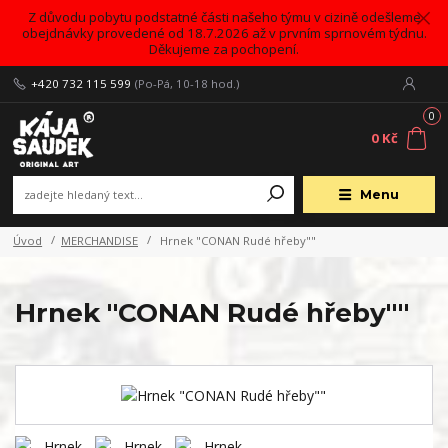
Z důvodu pobytu podstatné části našeho týmu v cizině odešleme
obejdnávky provedené od 18.7.2026 až v prvním sprnovém týdnu.
Děkujeme za pochopení.
+420 732 115 599
(Po-Pá, 10-18 hod.)
0
0 Kč
Menu
Úvod
MERCHANDISE
Hrnek "CONAN Rudé hřeby""
Hrnek "CONAN Rudé hřeby""