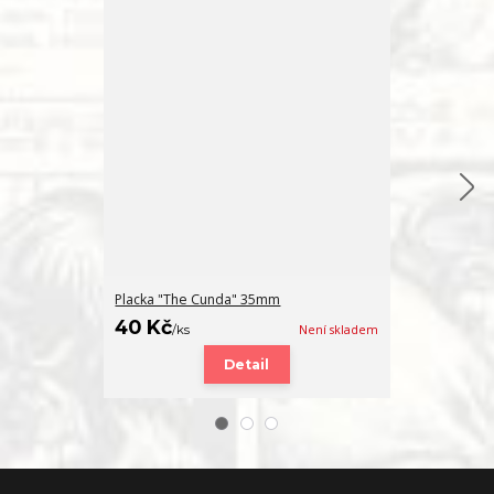
Placka "The Cunda" 35mm
Přívěsek "Th
40 Kč
130 Kč
/
ks
Není skladem
/
ks
Detail