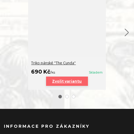
Triko pánské "The Cunda"
Placka "The 
40 Kč
690 Kč
/
ks
/
ks
Skladem
Zvolit variantu
INFORMACE PRO ZÁKAZNÍKY