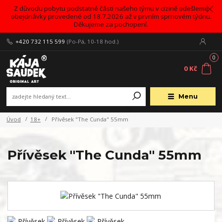
Z důvodu pobytu podstatné části našeho týmu v cizině odešleme
obejdnávky provedené od 18.7.2026 až v prvním sprnovém týdnu.
Děkujeme za pochopení.
+420 732 115 599
(Po-Pá, 10-18 hod.)
0
0 Kč
Menu
Úvod
18+
Přívěsek "The Cunda" 55mm
Přívěsek "The Cunda" 55mm