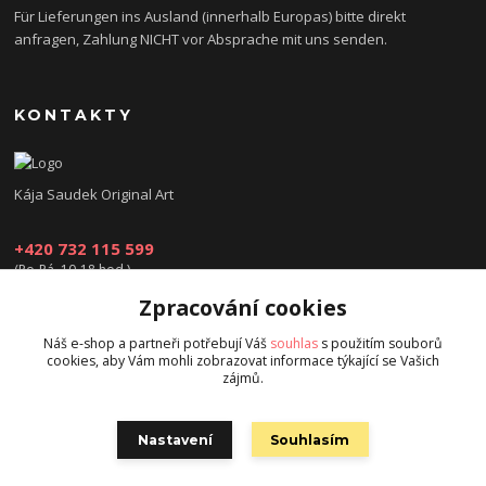
Für Lieferungen ins Ausland (innerhalb Europas) bitte direkt
anfragen, Zahlung NICHT vor Absprache mit uns senden.
KONTAKTY
Kája Saudek Original Art
+420 732 115 599
(Po-Pá, 10-18 hod.)
Zpracování cookies
obchod@kajasaudek.cz
Náš e-shop a partneři potřebují Váš
souhlas
s použitím souborů
cookies, aby Vám mohli zobrazovat informace týkající se Vašich
zájmů.
Nastavení
Souhlasím
© Kája Saudek - family 2023