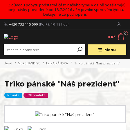
Z důvodu pobytu podstatné části našeho týmu v cizině odešleme
obejdnávky provedené od 18.7.2026 až v prvním sprnovém týdnu.
Děkujeme za pochopení.
+420 732 115 599
(Po-Pá, 10-18 hod.)
0
0 Kč
Menu
Úvod
MERCHANDISE
TRIKA PÁNSKÁ
Triko pánské "Náš prezident"
Triko pánské "Náš prezident"
Novinka
TOP produkt