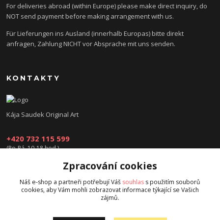
For deliveries abroad (within Europe) please make direct inquiry, do
NOT send payment before making arrangement with us.
Für Lieferungen ins Ausland (innerhalb Europas) bitte direkt
anfragen, Zahlung NICHT vor Absprache mit uns senden.
KONTAKTY
Kája Saudek Original Art
+420 732 115 599
(Po-Pá, 10-18 hod.)
Zpracování cookies
obchod@kajasaudek.cz
Náš e-shop a partneři potřebují Váš
souhlas
s použitím souborů
cookies, aby Vám mohli zobrazovat informace týkající se Vašich
zájmů.