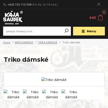
+420 732 115 599
(Po-Pá, 10-18 hod.)
0
0 Kč
Menu
Úvod
MERCHANDISE
TRIKA DÁMSKÁ
Triko dámské
Triko dámské