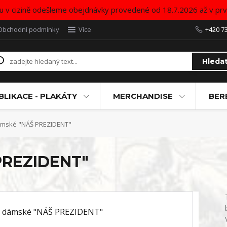
u v cizině odešleme obejdnávky provedené od 18.7.2026 až v pr
Obchodní podmínky
Více
+420 7
Hleda
BLIKACE - PLAKÁTY
MERCHANDISE
BER
ámské "NÁŠ PREZIDENT"
PREZIDENT"