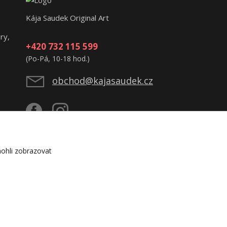
Kája Saudek Original Art
ry,
+420 732 115 599
(Po-Pá, 10-18 hod.)
obchod@kajasaudek.cz
ohli zobrazovat