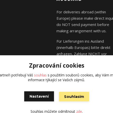
For deliveries abroad (within
Europe) please make direct inqui
do NOT send payment before
making arrangement with us.
Für Lieferungen ins Ausland
(innerhalb Europas) bitte direkt
anfragen, Zahlung NICHT vor
Absprache mit uns senden.
Zpracování cookies
rtneři potřebují Váš
souhlas
s použitím souborů cookies, aby Vám m
informace týkající se Vašich zájmů.
© Kája Saudek - family 2023
Nastavení
Souhlasím
Vytvořeno na
Eshop-rychle.cz
Souhlas můžete odmítnout
zde
.