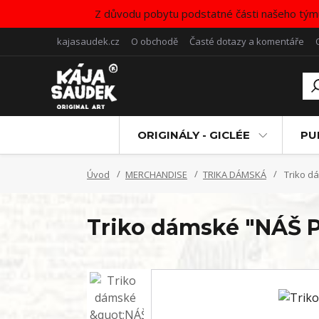
Z důvodu pobytu podstatné části našeho tým
kajasaudek.cz
O obchodě
Časté dotazy a komentáře
ORIGINÁLY - GICLÉE
PU
Úvod
MERCHANDISE
TRIKA DÁMSKÁ
Triko d
Triko dámské "NÁŠ 