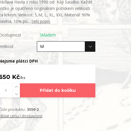
Václava Havla z roku 1990 od Káji Saudka. Každé
tričko je opatřeno originálním potiskem velikosti
za krkem. Velikost: S,M, L, XL, XXL Materiál: 90%
bavlna, 10% po...
celý popis
Dostupnost
Skladem
Velikost
Nejsme plátci DPH
650 Kč
/
ks
Přidat do košíku
Číslo produktu:
3559-2
Hlídat cenu / dostupnost