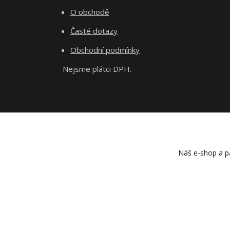
O obchodě
Časté dotazy
Obchodní podmínky
Nejsme plátci DPH.
Náš e-shop a pa