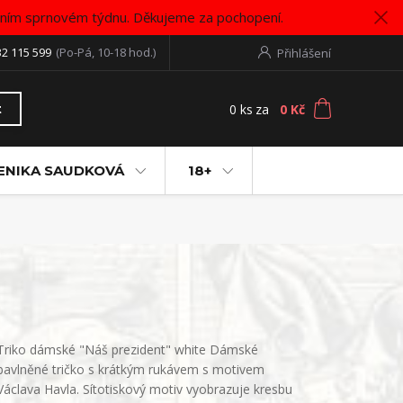
vním sprnovém týdnu. Děkujeme za pochopení.
32 115 599
(Po-Pá, 10-18 hod.)
Přihlášení
0
ks
za
0 Kč
t
ENIKA SAUDKOVÁ
18+
Triko dámské "Náš prezident" white Dámské
bavlněné tričko s krátkým rukávem s motivem
Václava Havla. Sítotiskový motiv vyobrazuje kresbu