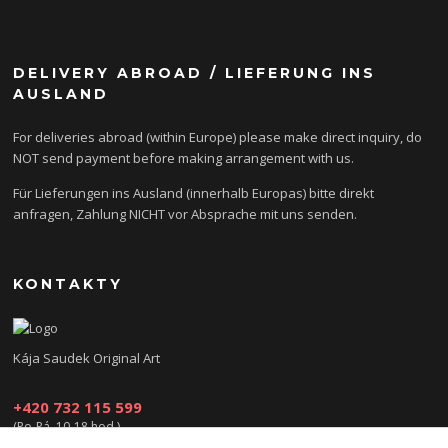
DELIVERY ABROAD / LIEFERUNG INS
AUSLAND
For deliveries abroad (within Europe) please make direct inquiry, do
NOT send payment before making arrangement with us.
Für Lieferungen ins Ausland (innerhalb Europas) bitte direkt
anfragen, Zahlung NICHT vor Absprache mit uns senden.
KONTAKTY
Kája Saudek Original Art
+420 732 115 599
(Po-Pá, 10-18 hod.)