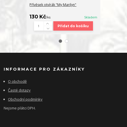
Přívěsek otvírák "My Marilyn"
Grafický list 
GOLDEN MARI
130 Kč
4 500 Kč
/
ks
Skladem
/
Přidat do košíku
INFORMACE PRO ZÁKAZNÍKY
O obchodě
Časté dotazy
Obchodní podmínky
Nejsme plátci DPH.