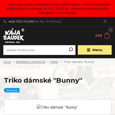
Z důvodu pobytu podstatné části našeho týmu v cizině odešleme
obejdnávky provedené od 18.7.2026 až v prvním sprnovém týdnu.
Děkujeme za pochopení.
+420 732 115 599
(Po-Pá, 10-18 hod.)
0
0 Kč
Menu
Úvod
BERENIKA SAUDKOVÁ
TRIKA
Triko dámské "Bunny"
Triko dámské "Bunny"
Novinka