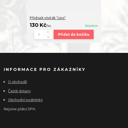
Přívěsek otvírák "Lips"
130 Kč
/
ks
Skladem
Přidat do košíku
INFORMACE PRO ZÁKAZNÍKY
O obchodě
Časté dotazy
Obchodní podmínky
Nejsme plátci DPH.