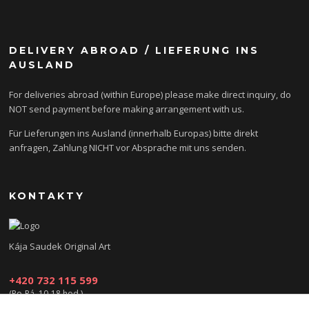
DELIVERY ABROAD / LIEFERUNG INS
AUSLAND
For deliveries abroad (within Europe) please make direct inquiry, do
NOT send payment before making arrangement with us.
Für Lieferungen ins Ausland (innerhalb Europas) bitte direkt
anfragen, Zahlung NICHT vor Absprache mit uns senden.
KONTAKTY
Kája Saudek Original Art
+420 732 115 599
(Po-Pá, 10-18 hod.)