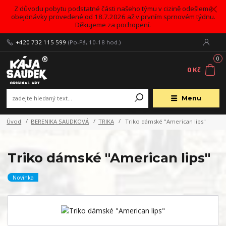
Z důvodu pobytu podstatné části našeho týmu v cizině odešleme
obejdnávky provedené od 18.7.2026 až v prvním sprnovém týdnu.
Děkujeme za pochopení.
+420 732 115 599
(Po-Pá, 10-18 hod.)
0
0 Kč
Menu
Úvod
BERENIKA SAUDKOVÁ
TRIKA
Triko dámské "American lips"
Triko dámské "American lips"
Novinka