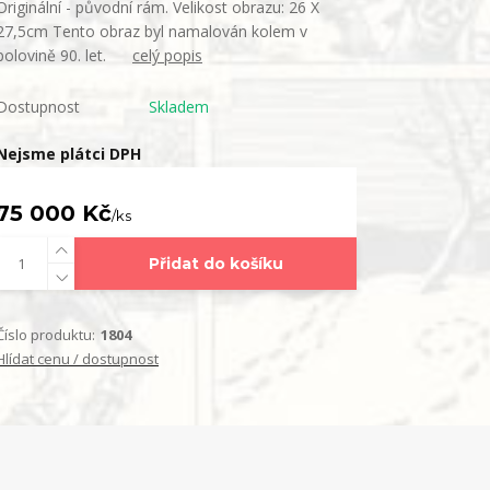
Originální - původní rám. Velikost obrazu: 26 X
27,5cm Tento obraz byl namalován kolem v
polovině 90. let.
celý popis
Dostupnost
Skladem
Nejsme plátci DPH
75 000 Kč
/
ks
Přidat do košíku
Číslo produktu:
1804
Hlídat cenu / dostupnost