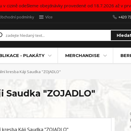
u v cizině odešleme obejdnávky provedené od 18.7.2026 až v pr
Obchodní podmínky
Více
+420 7
Hleda
BLIKACE - PLAKÁTY
MERCHANDISE
BER
ální kresba Káji Saudka "ZOJADLO"
áji Saudka "ZOJADLO"