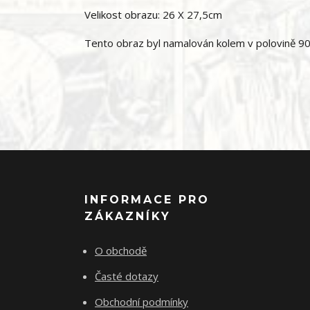
Velikost obrazu: 26 X 27,5cm
Tento obraz byl namalován kolem v polovině 90.
INFORMACE PRO
ZÁKAZNÍKY
O obchodě
Časté dotazy
Obchodní podmínky