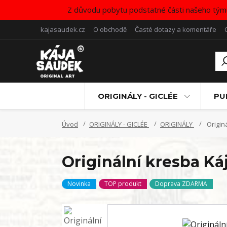
Z důvodu pobytu podstatné části našeho tým
kajasaudek.cz
O obchodě
Časté dotazy a komentáře
ORIGINÁLY - GICLÉE
PU
Úvod
ORIGINÁLY - GICLÉE
ORIGINÁLY
Origin
Originální kresba K
Novinka
TOP produkt
Doprava ZDARMA