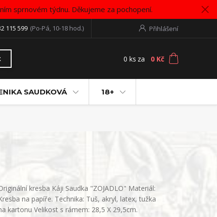
vním sprnovém týdnu. Děkujeme za pochopení.
32 115 599
(Po-Pá, 10-18 hod.)
Přihlášení
0
ks
za
0 Kč
t
ENIKA SAUDKOVÁ
18+
Originální kresba Káji Saudka "ZOJADLO" Materiál:
Kresba na papíře. Technika: Tuš, akryl, latex, tužka
na kartonu Velikost s rámem: 28,5 X 29,5cm.