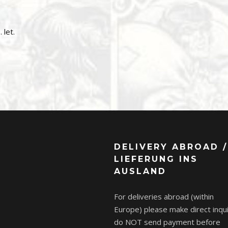
 let.
DELIVERY ABROAD /
LIEFERUNG INS
AUSLAND
For deliveries abroad (within
Europe) please make direct inqui
do NOT send payment before