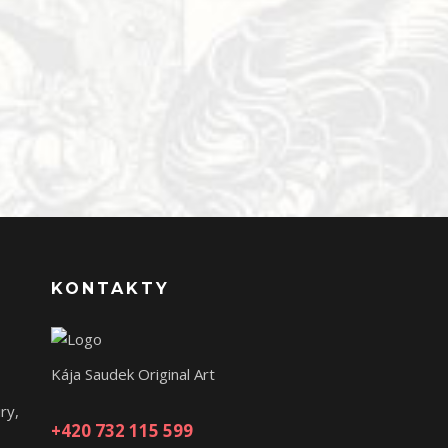
KONTAKTY
Kája Saudek Original Art
ry,
+420 732 115 599