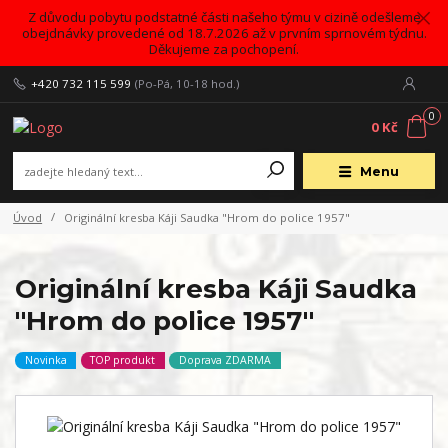
Z důvodu pobytu podstatné části našeho týmu v cizině odešleme
obejdnávky provedené od 18.7.2026 až v prvním sprnovém týdnu.
Děkujeme za pochopení.
+420 732 115 599
(Po-Pá, 10-18 hod.)
0
0 Kč
Menu
Úvod
Originální kresba Káji Saudka "Hrom do police 1957"
Originální kresba Káji Saudka
"Hrom do police 1957"
Novinka
TOP produkt
Doprava ZDARMA