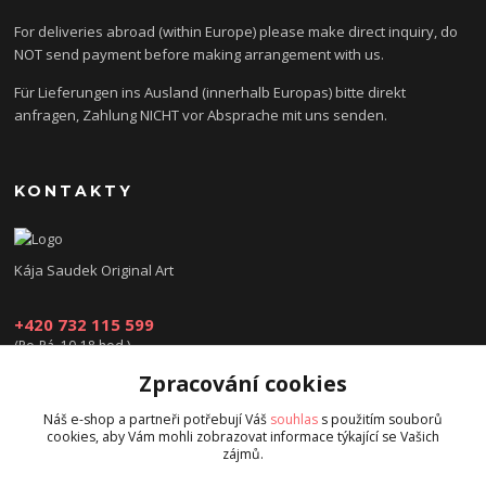
For deliveries abroad (within Europe) please make direct inquiry, do
NOT send payment before making arrangement with us.
Für Lieferungen ins Ausland (innerhalb Europas) bitte direkt
anfragen, Zahlung NICHT vor Absprache mit uns senden.
KONTAKTY
Kája Saudek Original Art
+420 732 115 599
(Po-Pá, 10-18 hod.)
Zpracování cookies
obchod@kajasaudek.cz
Náš e-shop a partneři potřebují Váš
souhlas
s použitím souborů
cookies, aby Vám mohli zobrazovat informace týkající se Vašich
zájmů.