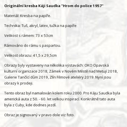
Originální kresba Káji Saudka "Hrom do police 1957"
Materiál: Kresba na papíře.
Technika: Tuš, akryl, latex, tužka na papíře
Velikost s rámem: 73 x 53cm
Rámováno do rámu s paspartou.
Velikost obrazu: 41,5 x 29,5cm
Obrazy byly vystaveny na několika výstavách: OKO Opavská
kulturní organizace 2018, Zámek v Novém Městě nad Metují 2018,
Galerie Tančící dům 2019, Zlín Filmové ateliéry 2019. Nyní jsou
obrazy k prodeji.
Tento obraz byl namalován kolem roku 2000. Pro Káju Saudka byla
americká auta z 50. - 60. let velkou inspirací. Konkrátně tato auta
byla z Cuby, kde dodnes jezdí.
Obraz je signovaný v pravo dole viz foto.