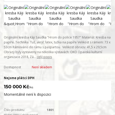
Originální kresba Káji Saudka "Hrom do police 1957" Materiál: Kresba na
papíře. Technika: Tuš, akryl, latex, tužka na papíře Velikost s rámem: 73 x
53cm Rámováno do rámu s paspartou. Velikost obrazu: 41,5 x 29,5cm
Obrazy byly vystaveny na několika výstavách: OKO Opavská kulturní
organizace 2018, Zá...
celý popis
Dostupnost
Není skladem
Nejsme plátci DPH
150 000 Kč
/
ks
Momentálně není k dispozici
Číslo produktu:
1801
Hlídat cenu / dostupnost