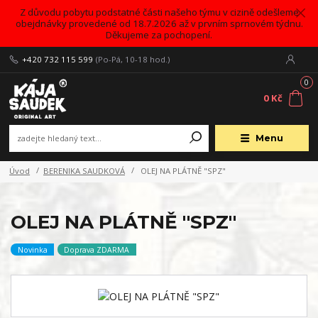
Z důvodu pobytu podstatné části našeho týmu v cizině odešleme
obejdnávky provedené od 18.7.2026 až v prvním sprnovém týdnu.
Děkujeme za pochopení.
+420 732 115 599
(Po-Pá, 10-18 hod.)
0
0 Kč
Menu
Úvod
BERENIKA SAUDKOVÁ
OLEJ NA PLÁTNĚ "SPZ"
OLEJ NA PLÁTNĚ "SPZ"
Novinka
Doprava ZDARMA