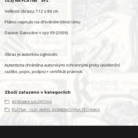
OLEJ NA PLÁTNĚ "SPZ"
Velikost obrazu: 112 x 84 cm
Plátno napnuto na dřevěném blind rámu
Datace: Datováno v spz 09 (2009)
Obraz je autorkou signován.
Autenticita chráněna autorskými ochrannými prvky (evidenční
razítko, popis, podpis) + certifikát pravosti.
Zboží zařazeno v kategoriích
BERENIKA SAUDKOVÁ
PLÁTNA - OLEJ, AKRYL, KOMBINOVANÁ TECHNIKA