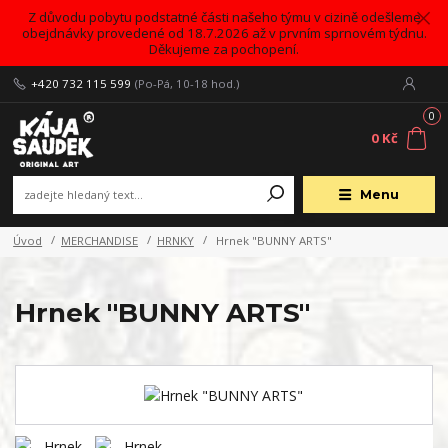
Z důvodu pobytu podstatné části našeho týmu v cizině odešleme
obejdnávky provedené od 18.7.2026 až v prvním sprnovém týdnu.
Děkujeme za pochopení.
+420 732 115 599
(Po-Pá, 10-18 hod.)
0
0 Kč
Menu
Úvod
MERCHANDISE
HRNKY
Hrnek "BUNNY ARTS"
Hrnek "BUNNY ARTS"