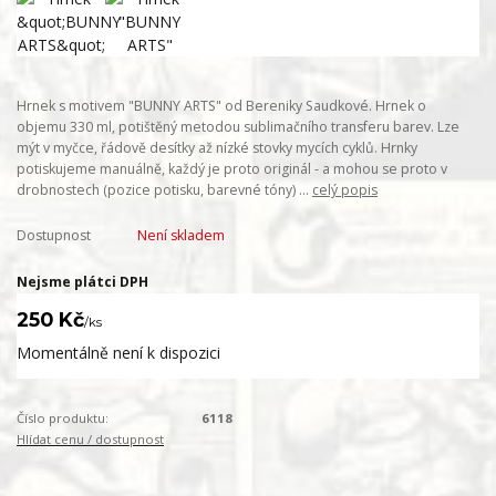
Hrnek s motivem "BUNNY ARTS" od Bereniky Saudkové. Hrnek o
objemu 330 ml, potištěný metodou sublimačního transferu barev. Lze
mýt v myčce, řádově desítky až nízké stovky mycích cyklů. Hrnky
potiskujeme manuálně, každý je proto originál - a mohou se proto v
drobnostech (pozice potisku, barevné tóny) ...
celý popis
Dostupnost
Není skladem
Nejsme plátci DPH
250 Kč
/
ks
Momentálně není k dispozici
Číslo produktu:
6118
Hlídat cenu / dostupnost