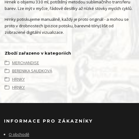
Hrnek o objemu 330 ml, potištěný metodou sublimačního transferu
barev. Lze mýt v myčce, řádově desítky až nízké stovky mycích cyklů.
Hrnky potiskujeme manuálně, každý je proto originál - a mohou se
proto v drobnostech (pozice potisku, barevné tóny) lišit od
zobrazené digitální vizualizace.
Zboží zařazeno v kategoriích
MERCHANDISE
BERENIKA SAUDKOVÁ
HRNKY
HRNKY
INFORMACE PRO ZÁKAZNÍKY
O obchodě