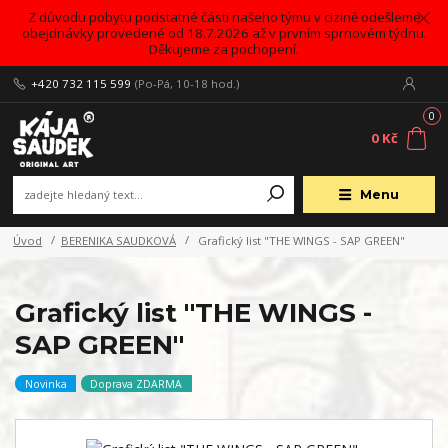
Z důvodu pobytu podstatné části našeho týmu v cizině odešleme
obejdnávky provedené od 18.7.2026 až v prvním sprnovém týdnu.
Děkujeme za pochopení.
+420 732 115 599
(Po-Pá, 10-18 hod.)
0
0 Kč
Menu
Úvod
BERENIKA SAUDKOVÁ
Grafický list "THE WINGS - SAP GREEN"
Grafický list "THE WINGS -
SAP GREEN"
Novinka
Doprava ZDARMA