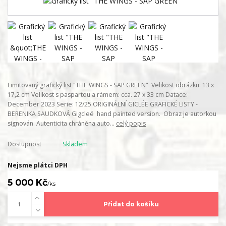
Limitovaný grafický list "THE WINGS - SAP GREEN" Velikost obrázku: 13 x
17,2 cm Velikost s paspartou a rámem: cca. 27 x 33 cm Datace:
December 2023 Serie: 12/25 ORIGINÁLNÍ GICLÉE GRAFICKÉ LISTY -
BERENIKA SAUDKOVÁ Gigcleé hand painted version. Obraz je autorkou
signován. Autenticita chráněna auto...
celý popis
Dostupnost
Skladem
Nejsme plátci DPH
5 000 Kč
/
ks
Přidat do košíku