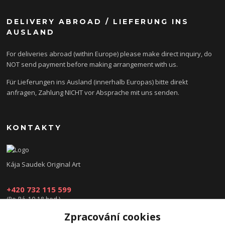
DELIVERY ABROAD / LIEFERUNG INS
AUSLAND
For deliveries abroad (within Europe) please make direct inquiry, do
NOT send payment before making arrangement with us.
Für Lieferungen ins Ausland (innerhalb Europas) bitte direkt
anfragen, Zahlung NICHT vor Absprache mit uns senden.
KONTAKTY
Kája Saudek Original Art
+420 732 115 599
(Po-Pá, 10-18 hod.)
Zpracování cookies
obchod@kajasaudek.cz