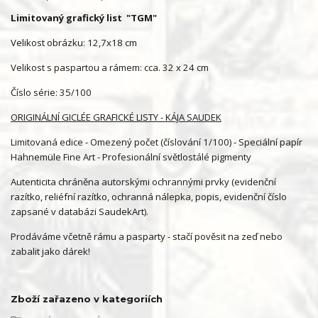
Limitovaný grafický list "TGM"
Velikost obrázku: 12,7x18 cm
Velikost s paspartou a rámem: cca. 32 x 24 cm
Číslo série: 35/100
ORIGINÁLNÍ GICLÉE GRAFICKÉ LISTY - KÁJA SAUDEK
Limitovaná edice - Omezený počet (číslování 1/100) - Speciální papír
Hahnemüle Fine Art - Profesionální světlostálé pigmenty
Autenticita chráněna autorskými ochrannými prvky (evidenční
razítko, reliéfní razítko, ochranná nálepka, popis, evidenční číslo
zapsané v databázi SaudekArt).
Prodáváme včetně rámu a pasparty - stačí pověsit na zeď nebo
zabalit jako dárek!
Zboží zařazeno v kategoriích