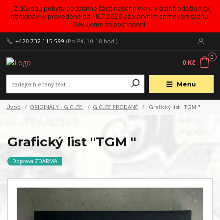
Z důvodu pobytu podstatné části našeho týmu v cizině odešleme
obejdnávky provedené od 18.7.2026 až v prvním sprnovém týdnu.
Děkujeme za pochopení.
+420 732 115 599
(Po-Pá, 10-18 hod.)
0
0 Kč
Menu
Úvod
ORIGINÁLY - GICLÉE
GICLÉE PRODANÉ
Grafický list "TGM "
Grafický list "TGM "
Doprava ZDARMA