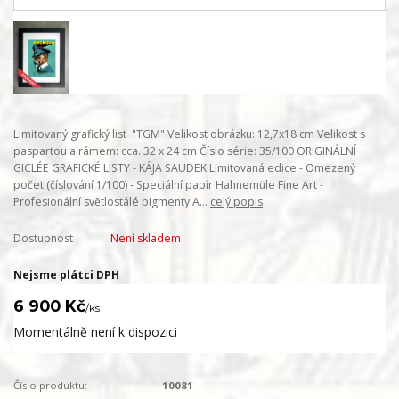
Limitovaný grafický list "TGM" Velikost obrázku: 12,7x18 cm Velikost s
paspartou a rámem: cca. 32 x 24 cm Číslo série: 35/100 ORIGINÁLNÍ
GICLÉE GRAFICKÉ LISTY - KÁJA SAUDEK Limitovaná edice - Omezený
počet (číslování 1/100) - Speciální papír Hahnemüle Fine Art -
Profesionální světlostálé pigmenty A...
celý popis
Dostupnost
Není skladem
Nejsme plátci DPH
6 900 Kč
/
ks
Momentálně není k dispozici
Číslo produktu:
10081