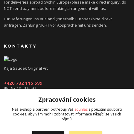
For deliveries abroad (within Europe) please make direct inquiry, do
NOT send payment before making arrangement with us.
Für Lieferungen ins Ausland (innerhalb Europas) bitte direkt
anfragen, Zahlung NICHT vor Absprache mit uns senden.
KONTAKTY
Kája Saudek Original Art
+420 732 115 599
(Po-Pá, 10-18 hod.)
Zpracování cookies
obchod@kajasaudek.cz
Náš e-shop a partneři potřebují Váš
souhlas
s použitím souborů
cookies, aby Vám mohli zobrazovat informace týkající se Vašich
zájmů.