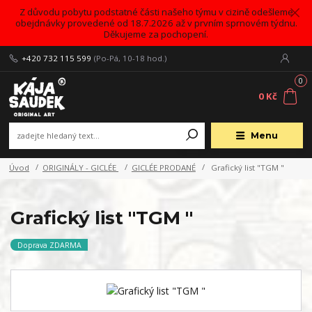
Z důvodu pobytu podstatné části našeho týmu v cizině odešleme
obejdnávky provedené od 18.7.2026 až v prvním sprnovém týdnu.
Děkujeme za pochopení.
+420 732 115 599
(Po-Pá, 10-18 hod.)
0
0 Kč
Menu
Úvod
ORIGINÁLY - GICLÉE
GICLÉE PRODANÉ
Grafický list "TGM "
Grafický list "TGM "
Doprava ZDARMA