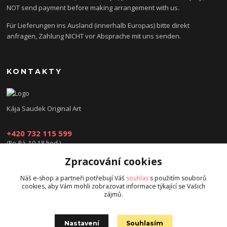
NOT send payment before making arrangement with us.
Für Lieferungen ins Ausland (innerhalb Europas) bitte direkt
anfragen, Zahlung NICHT vor Absprache mit uns senden.
KONTAKTY
Kája Saudek Original Art
+420 732 115 599
(Po-Pá, 10-18 hod.)
Zpracování cookies
obchod@kajasaudek.cz
Náš e-shop a partneři potřebují Váš
souhlas
s použitím souborů
cookies, aby Vám mohli zobrazovat informace týkající se Vašich
zájmů.
Nastavení
Souhlasím