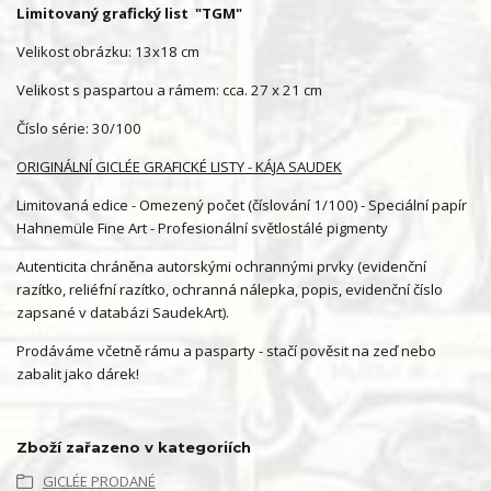
Limitovaný grafický list "TGM"
Velikost obrázku: 13x18 cm
Velikost s paspartou a rámem: cca. 27 x 21 cm
Číslo série: 30/100
ORIGINÁLNÍ GICLÉE GRAFICKÉ LISTY - KÁJA SAUDEK
Limitovaná edice - Omezený počet (číslování 1/100) - Speciální papír
Hahnemüle Fine Art - Profesionální světlostálé pigmenty
Autenticita chráněna autorskými ochrannými prvky (evidenční
razítko, reliéfní razítko, ochranná nálepka, popis, evidenční číslo
zapsané v databázi SaudekArt).
Prodáváme včetně rámu a pasparty - stačí pověsit na zeď nebo
zabalit jako dárek!
Zboží zařazeno v kategoriích
GICLÉE PRODANÉ