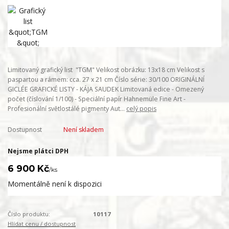
Limitovaný grafický list "TGM" Velikost obrázku: 13x18 cm Velikost s
paspartou a rámem: cca. 27 x 21 cm Číslo série: 30/100 ORIGINÁLNÍ
GICLÉE GRAFICKÉ LISTY - KÁJA SAUDEK Limitovaná edice - Omezený
počet (číslování 1/100) - Speciální papír Hahnemüle Fine Art -
Profesionální světlostálé pigmenty Aut...
celý popis
Dostupnost
Není skladem
Nejsme plátci DPH
6 900 Kč
/
ks
Momentálně není k dispozici
Číslo produktu:
10117
Hlídat cenu / dostupnost