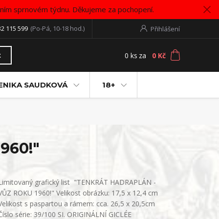
vním sprnovém týdnu. Děkujeme za pochopení.
32 115 599
(Po-Pá, 10-18 hod.)
Přihlášení
0
ks
za
0 Kč
t
ENIKA SAUDKOVÁ
18+
960!"
Limitovaný grafický list "TENKRÁT HADRAPLÁN -
VŮZ ROKU 1960!" Velikost obrázku: 17,5 x 12,4 cm
Velikost s paspartou a rámem: cca. 26,5 x 20,5cm
Číslo série: 39/100 SI. ORIGINÁLNÍ GICLÉE