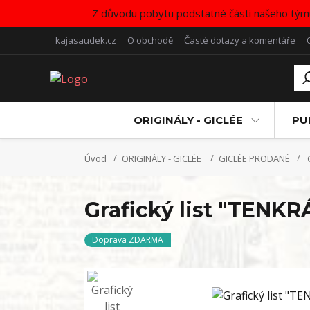
Z důvodu pobytu podstatné části našeho tým
kajasaudek.cz
O obchodě
Časté dotazy a komentáře
ORIGINÁLY - GICLÉE
PU
Úvod
ORIGINÁLY - GICLÉE
GICLÉE PRODANÉ
G
Grafický list "TENK
Doprava ZDARMA