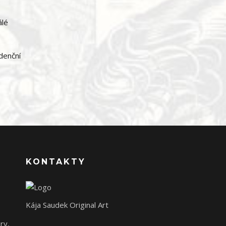
álé
idenční
KONTAKTY
Kája Saudek Original Art
ry,