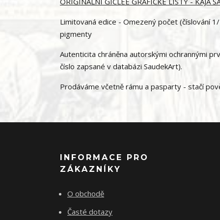
ORIGINÁLNÍ GICLÉE GRAFICKÉ LISTY - KÁJA 
Limitovaná edice - Omezený počet (číslování 1/1
pigmenty
Autenticita chráněna autorskými ochrannými prvky
číslo zapsané v databázi SaudekArt).
Prodáváme včetně rámu a pasparty - stačí pověs
INFORMACE PRO
ZÁKAZNÍKY
O obchodě
Časté dotazy