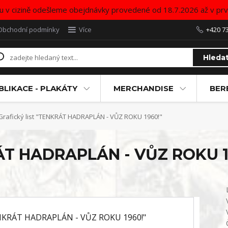
u v cizině odešleme obejdnávky provedené od 18.7.2026 až v pr
Obchodní podmínky
Více
+420 7
Hleda
BLIKACE - PLAKÁTY
MERCHANDISE
BER
rafický list "TENKRÁT HADRAPLÁN - VŮZ ROKU 1960!"
RÁT HADRAPLÁN - VŮZ ROKU 1