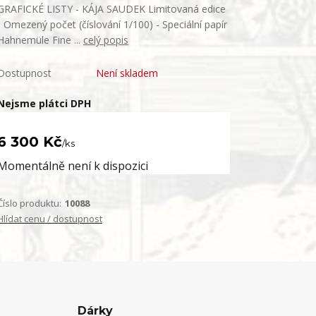
GRAFICKÉ LISTY - KÁJA SAUDEK Limitovaná edice
- Omezený počet (číslování 1/100) - Speciální papír
Hahnemüle Fine ...
celý popis
Dostupnost
Není skladem
Nejsme plátci DPH
6 300 Kč
/
ks
Momentálně není k dispozici
Číslo produktu:
10088
Hlídat cenu / dostupnost
Dárky