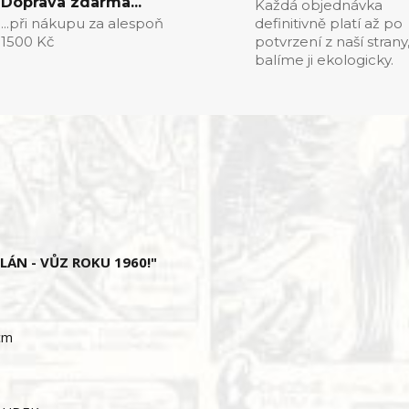
Doprava zdarma...
Každá objednávka
...při nákupu za alespoň
definitivně platí až po
1500 Kč
potvrzení z naší strany
balíme ji ekologicky.
PLÁN - VŮZ ROKU 1960!"
cm