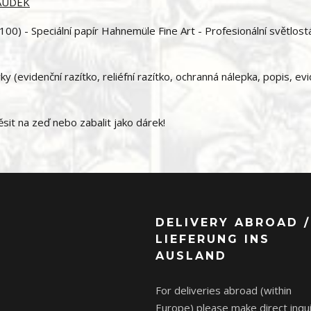
SAUDEK
00) - Speciální papír Hahnemüle Fine Art - Profesionální světlost
 (evidenční razítko, reliéfní razítko, ochranná nálepka, popis, ev
it na zeď nebo zabalit jako dárek!
DELIVERY ABROAD /
LIEFERUNG INS
AUSLAND
For deliveries abroad (within
Europe) please make direct inqui