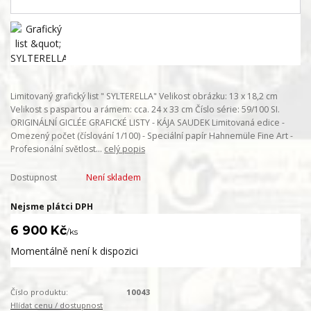
Limitovaný grafický list " SYLTERELLA" Velikost obrázku: 13 x 18,2 cm
Velikost s paspartou a rámem: cca. 24 x 33 cm Číslo série: 59/100 SI.
ORIGINÁLNÍ GICLÉE GRAFICKÉ LISTY - KÁJA SAUDEK Limitovaná edice -
Omezený počet (číslování 1/100) - Speciální papír Hahnemüle Fine Art -
Profesionální světlost...
celý popis
Dostupnost
Není skladem
Nejsme plátci DPH
6 900 Kč
/
ks
Momentálně není k dispozici
Číslo produktu:
10043
Hlídat cenu / dostupnost