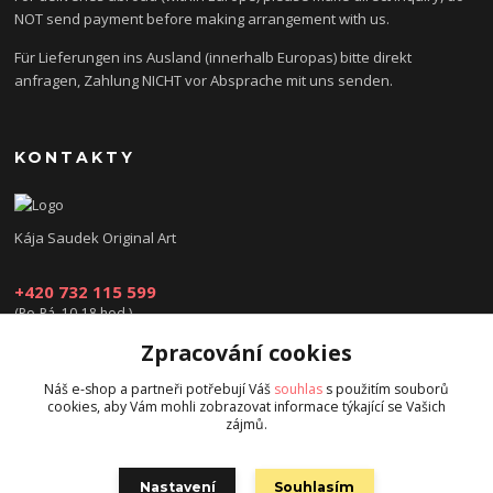
NOT send payment before making arrangement with us.
Für Lieferungen ins Ausland (innerhalb Europas) bitte direkt
anfragen, Zahlung NICHT vor Absprache mit uns senden.
KONTAKTY
Kája Saudek Original Art
+420 732 115 599
(Po-Pá, 10-18 hod.)
Zpracování cookies
obchod@kajasaudek.cz
Náš e-shop a partneři potřebují Váš
souhlas
s použitím souborů
cookies, aby Vám mohli zobrazovat informace týkající se Vašich
zájmů.
Nastavení
Souhlasím