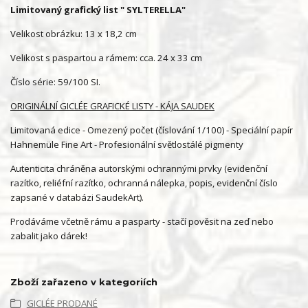
Limitovaný grafický list " SYLTERELLA"
Velikost obrázku: 13 x 18,2 cm
Velikost s paspartou a rámem: cca. 24 x 33 cm
Číslo série: 59/100 SI.
ORIGINÁLNÍ GICLÉE GRAFICKÉ LISTY - KÁJA SAUDEK
Limitovaná edice - Omezený počet (číslování 1/100) - Speciální papír
Hahnemüle Fine Art - Profesionální světlostálé pigmenty
Autenticita chráněna autorskými ochrannými prvky (evidenční
razítko, reliéfní razítko, ochranná nálepka, popis, evidenční číslo
zapsané v databázi SaudekArt).
Prodáváme včetně rámu a pasparty - stačí pověsit na zeď nebo
zabalit jako dárek!
Zboží zařazeno v kategoriích
GICLÉE PRODANÉ