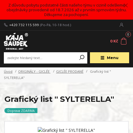
Z důvodu pobytu podstatné části našeho týmu v cizině odešleme
obejdnávky provedené od 18.7.2026 až v prvním sprnovém týdnu.
Děkujeme za pochopení.
+420 732 115 599
(Po-Pá, 10-18 hod.)
0
0 Kč
Menu
Úvod
ORIGINÁLY - GICLÉE
GICLÉE PRODANÉ
Grafický list "
SYLTERELLA"
Grafický list " SYLTERELLA"
Doprava ZDARMA