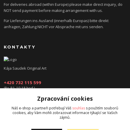
For deliveries abroad (within Europe) please make direct inquiry, do
NOT send payment before making arrangement with us.
Für Lieferungen ins Ausland (innerhalb Europas) bitte direkt
anfragen, Zahlung NICHT vor Absprache mit uns senden.
KONTAKTY
Kája Saudek Original Art
+420 732 115 599
(Po-Pá, 10-18 hod.)
Zpracování cookies
obchod@kajasaudek.cz
Náš e-shop a partneři potřebují Váš
souhlas
s použitím souborů
cookies, aby Vám mohli zobrazovat informace týkající se Vašich
zájmů.