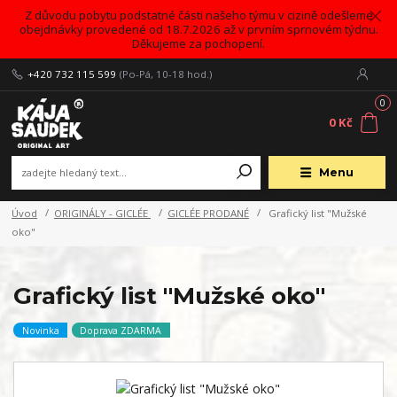
Z důvodu pobytu podstatné části našeho týmu v cizině odešleme
obejdnávky provedené od 18.7.2026 až v prvním sprnovém týdnu.
Děkujeme za pochopení.
+420 732 115 599
(Po-Pá, 10-18 hod.)
0
0 Kč
Menu
Úvod
ORIGINÁLY - GICLÉE
GICLÉE PRODANÉ
Grafický list "Mužské
oko"
Grafický list "Mužské oko"
Novinka
Doprava ZDARMA