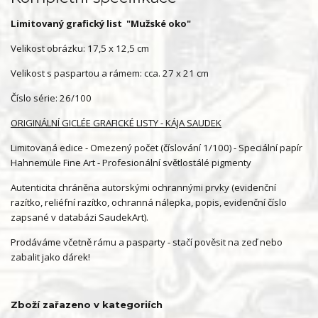
Limitovaný grafický list "Mužské oko"
Velikost obrázku: 17,5 x 12,5 cm
Velikost s paspartou a rámem: cca. 27 x 21 cm
Číslo série: 26/100
ORIGINÁLNÍ GICLÉE GRAFICKÉ LISTY - KÁJA SAUDEK
Limitovaná edice - Omezený počet (číslování 1/100) - Speciální papír
Hahnemüle Fine Art - Profesionální světlostálé pigmenty
Autenticita chráněna autorskými ochrannými prvky (evidenční
razítko, reliéfní razítko, ochranná nálepka, popis, evidenční číslo
zapsané v databázi SaudekArt).
Prodáváme včetně rámu a pasparty - stačí pověsit na zeď nebo
zabalit jako dárek!
Zboží zařazeno v kategoriích