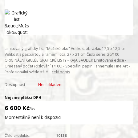
Limitovaný grafický list "Mužské oko" Velikost obrázku: 17,5 x 12,5 cm
Velikost s paspartou a rámem: cca. 27 x 21 cm Číslo série: 26/100
ORIGINÁLNÍ GICLÉE GRAFICKÉ LISTY - KÁJA SAUDEK Limitovaná edice -
Omezený počet (číslování 1/100) - Speciální papír Hahnemüle Fine Art -
Profesionální světlostálé...
celý popis
Dostupnost
Není skladem
Nejsme plátci DPH
6 600 Kč
/
ks
Momentálně není k dispozici
Číslo produktu:
10138