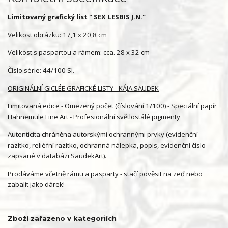
Limitovaný grafický list " SEX LESBIS J.N."
Velikost obrázku: 17,1 x 20,8 cm
Velikost s paspartou a rámem: cca. 28 x 32 cm
Číslo série: 44/100 SI.
ORIGINÁLNÍ GICLÉE GRAFICKÉ LISTY - KÁJA SAUDEK
Limitovaná edice - Omezený počet (číslování 1/100) - Speciální papír
Hahnemüle Fine Art - Profesionální světlostálé pigmenty
Autenticita chráněna autorskými ochrannými prvky (evidenční
razítko, reliéfní razítko, ochranná nálepka, popis, evidenční číslo
zapsané v databázi SaudekArt).
Prodáváme včetně rámu a pasparty - stačí pověsit na zeď nebo
zabalit jako dárek!
Zboží zařazeno v kategoriích