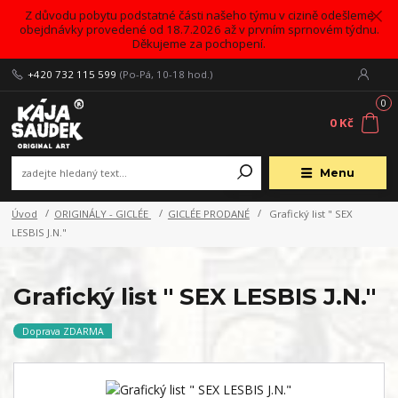
Z důvodu pobytu podstatné části našeho týmu v cizině odešleme
obejdnávky provedené od 18.7.2026 až v prvním sprnovém týdnu.
Děkujeme za pochopení.
+420 732 115 599
(Po-Pá, 10-18 hod.)
0
0 Kč
Menu
Úvod
ORIGINÁLY - GICLÉE
GICLÉE PRODANÉ
Grafický list " SEX
LESBIS J.N."
Grafický list " SEX LESBIS J.N."
Doprava ZDARMA