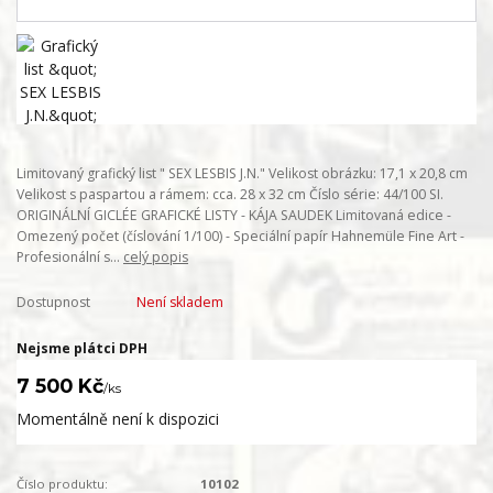
Limitovaný grafický list " SEX LESBIS J.N." Velikost obrázku: 17,1 x 20,8 cm
Velikost s paspartou a rámem: cca. 28 x 32 cm Číslo série: 44/100 SI.
ORIGINÁLNÍ GICLÉE GRAFICKÉ LISTY - KÁJA SAUDEK Limitovaná edice -
Omezený počet (číslování 1/100) - Speciální papír Hahnemüle Fine Art -
Profesionální s...
celý popis
Dostupnost
Není skladem
Nejsme plátci DPH
7 500 Kč
/
ks
Momentálně není k dispozici
Číslo produktu:
10102