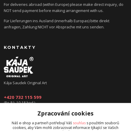
For deliveries abroad (within Europe) please make direct inquiry, do
NOT send payment before making arrangement with us.
Für Lieferungen ins Ausland (innerhalb Europas) bitte direkt
anfragen, Zahlung NICHT vor Absprache mit uns senden.
KONTAKTY
Kája Saudek Original Art
+420 732 115 599
(Po-Pá, 10-18 hod.)
Zpracování cookies
obchod@kajasaudek.cz
Náš e-shop a partneři potřebují Váš
souhlas
s použitím souborů
cookies, aby Vám mohli zobrazovat informace týkající se Vašich