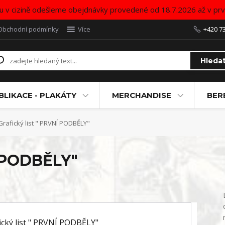
u v cizině odešleme obejdnávky provedené od 18.7.2026 až v pr
Obchodní podmínky
Více
+420 7
Hleda
BLIKACE - PLAKÁTY
MERCHANDISE
BER
rafický list " PRVNÍ PODBĚLY"
Í PODBĚLY"