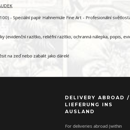
SAUDEK
00) - Speciální papír Hahnemüle Fine Art - Profesionální světlost
 (evidenční razítko, reliéfní razítko, ochranná nálepka, popis, ev
it na zeď nebo zabalit jako dárek!
DELIVERY ABROAD /
LIEFERUNG INS
AUSLAND
For deliveries abroad (within