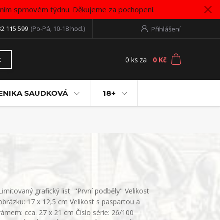
vním sprnovém týdnu. Děkujeme za pochopení.
32 115 599
(Po-Pá, 10-18 hod.)
Přihlášení
0
ks
za
0 Kč
t
ENIKA SAUDKOVÁ
18+
Limitovaný grafický list "První podběly" Velikost
obrázku: 17 x 12,5 cm Velikost s paspartou a
rámem: cca. 27 x 21 cm Číslo série: 26/100