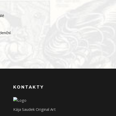
álé
idenční
KONTAKTY
Kája Saudek Original Art