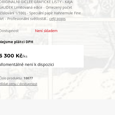
ORIGINÁLNÍ GICLÉE GRAFICKÉ LISTY - KÁJA
SAUDEK Limitovaná edice - Omezený počet
(číslování 1/100) - Speciální papír Hahnemüle Fine
Art - Profesionální světlostál...
celý popis
Dostupnost
Není skladem
Nejsme plátci DPH
6 300 Kč
/
ks
Momentálně není k dispozici
Číslo produktu:
10077
Hlídat cenu / dostupnost