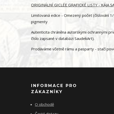
ORIGINÁLNÍ GICLÉE GRAFICKÉ LISTY - KÁJA 
Limitovaná edice - Omezený počet (číslování 1/1
pigmenty
Autenticita chráněna autorskými ochrannými prvky
číslo zapsané v databázi SaudekArt).
Prodáváme včetně rámu a pasparty - stačí pověs
INFORMACE PRO
ZÁKAZNÍKY
O obchodě
Časté dotazy