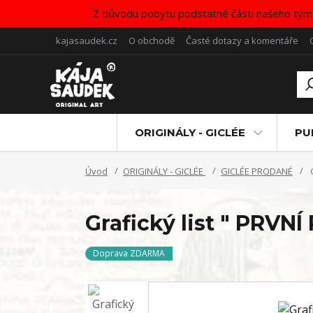
Z důvodu pobytu podstatné části našeho tým
kajasaudek.cz
O obchodě
Časté dotazy a komentáře
ORIGINÁLY - GICLÉE
PU
Úvod
ORIGINÁLY - GICLÉE
GICLÉE PRODANÉ
G
Grafický list " PRVN
Doprava ZDARMA