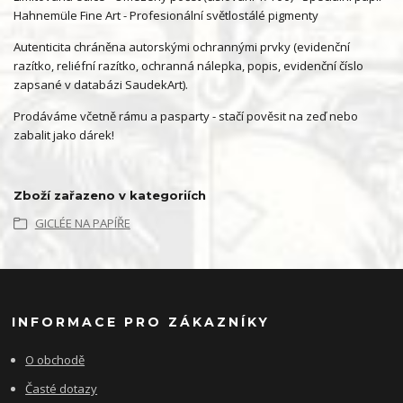
Hahnemüle Fine Art - Profesionální světlostálé pigmenty
Autenticita chráněna autorskými ochrannými prvky (evidenční
razítko, reliéfní razítko, ochranná nálepka, popis, evidenční číslo
zapsané v databázi SaudekArt).
Prodáváme včetně rámu a pasparty - stačí pověsit na zeď nebo
zabalit jako dárek!
Zboží zařazeno v kategoriích
GICLÉE NA PAPÍŘE
INFORMACE PRO ZÁKAZNÍKY
O obchodě
Časté dotazy