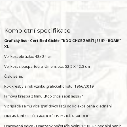
Kompletní specifikace
Grafický list - Certified Giclée "KDO CHCE ZABÍT JESII? - ROAR!"
XL
Velikost obrázku: 48x 24 cm
Velikost s paspartou a rámem: cca. 52,5 X 42,5 cm
Číslo série:
Rok kresby a rok vzniku grafického listu: 1966/2019
Filmová kresba z filmu ,,Kdo chce zabít Jessii?"
V případě zájmu více grafických listů do kolekce cena k jednání.
ORIGINÁLNÍ GICLÉE GRAFICKÉ LISTY - KÁJA SAUDEK
Limitovaná edice - Omezený počet (číslování 1/100) - Speciální papír