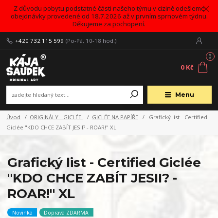
Z důvodu pobytu podstatné části našeho týmu v cizině odešleme
obejdnávky provedené od 18.7.2026 až v prvním sprnovém týdnu.
Děkujeme za pochopení.
+420 732 115 599
(Po-Pá, 10-18 hod.)
0
0 Kč
Menu
Úvod
ORIGINÁLY - GICLÉE
GICLÉE NA PAPÍŘE
Grafický list - Certified
Giclée "KDO CHCE ZABÍT JESII? - ROAR!" XL
Grafický list - Certified Giclée
"KDO CHCE ZABÍT JESII? -
ROAR!" XL
Novinka
Doprava ZDARMA