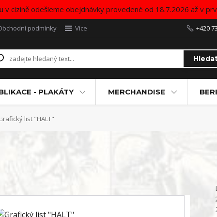
u v cizině odešleme obejdnávky provedené od 18.7.2026 až v pr
Obchodní podmínky
Více
+420 7
Hleda
BLIKACE - PLAKÁTY
MERCHANDISE
BER
rafický list "HALT"