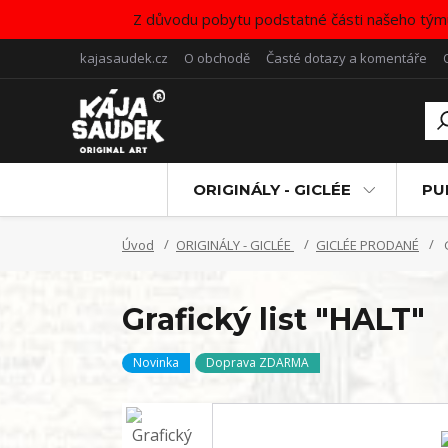
Z důvodu pobytu podstatné části našeho tým
kajasaudek.cz
O obchodě
Časté dotazy a komentáře
ORIGINÁLY - GICLÉE
PU
Úvod
ORIGINÁLY - GICLÉE
GICLÉE PRODANÉ
G
Grafický list "HALT"
Novinka
Doprava ZDARMA