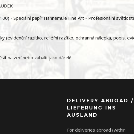
SAUDEK
00) - Speciální papír Hahnemüle Fine Art - Profesionální světlost
 (evidenční razítko, reliéfní razítko, ochranná nálepka, popis, ev
it na zeď nebo zabalit jako dárek!
DELIVERY ABROAD /
LIEFERUNG INS
AUSLAND
For deliveries abroad (within