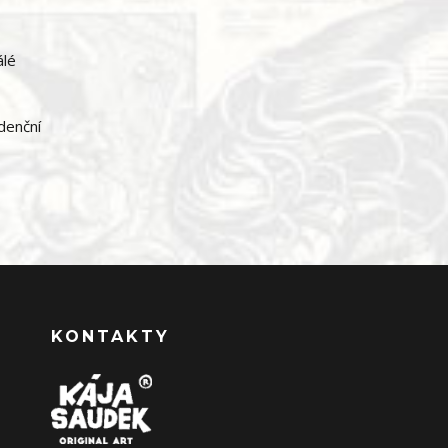
álé
idenční
KONTAKTY