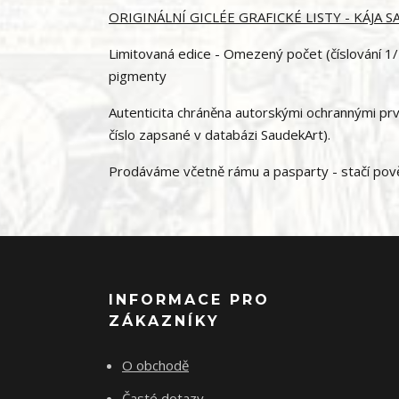
ORIGINÁLNÍ GICLÉE GRAFICKÉ LISTY - KÁJA 
Limitovaná edice - Omezený počet (číslování 1/1
pigmenty
Autenticita chráněna autorskými ochrannými prvky
číslo zapsané v databázi SaudekArt).
Prodáváme včetně rámu a pasparty - stačí pověs
INFORMACE PRO
ZÁKAZNÍKY
O obchodě
Časté dotazy