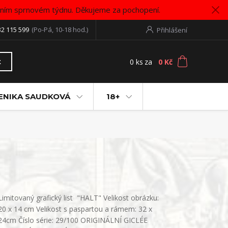
vním sprnovém týdnu. Děkujeme za pochopení.
32 115 599
(Po-Pá, 10-18 hod.)
Přihlášení
0
ks
za
0 Kč
t
ENIKA SAUDKOVÁ
18+
Limitovaný grafický list "HALT" Velikost obrázku:
20 x 14 cm Velikost s paspartou a rámem: 32 x
24cm Číslo série: 29/100 ORIGINÁLNÍ GICLÉE