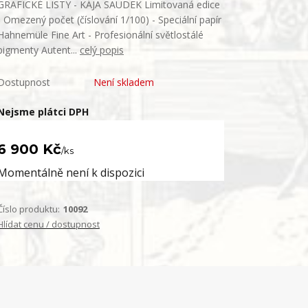
GRAFICKÉ LISTY - KÁJA SAUDEK Limitovaná edice
- Omezený počet (číslování 1/100) - Speciální papír
Hahnemüle Fine Art - Profesionální světlostálé
pigmenty Autent...
celý popis
Dostupnost
Není skladem
Nejsme plátci DPH
6 900 Kč
/
ks
Momentálně není k dispozici
Číslo produktu:
10092
Hlídat cenu / dostupnost