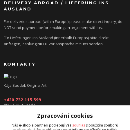
DELIVERY ABROAD / LIEFERUNG INS
AUSLAND
For deliveries abroad (within Europe) please make direct inquiry, do
NOT send payment before making arrangement with us.
Für Lieferungen ins Ausland (innerhalb Europas) bitte direkt
anfragen, Zahlung NICHT vor Absprache mit uns senden.
KONTAKTY
Kája Saudek Original Art
+420 732 115 599
(Po-Pá, 10-18 hod.)
Zpracování cookies
obchod@kajasaudek.cz
Náš e-shop a partneři potřebují Váš
souhlas
s použitím souborů
cookies, aby Vám mohli zobrazovat informace týkající se Vašich