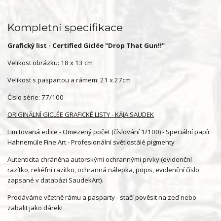
Kompletní specifikace
Grafický list - Certified Giclée "Drop That Gun!!"
Velikost obrázku: 18 x 13 cm
Velikost s paspartou a rámem: 21 x 27cm
Číslo série: 77/100
ORIGINÁLNÍ GICLÉE GRAFICKÉ LISTY - KÁJA SAUDEK
Limitovaná edice - Omezený počet (číslování 1/100) - Speciální papír
Hahnemüle Fine Art - Profesionální světlostálé pigmenty
Autenticita chráněna autorskými ochrannými prvky (evidenční
razítko, reliéfní razítko, ochranná nálepka, popis, evidenční číslo
zapsané v databázi SaudekArt).
Prodáváme včetně rámu a pasparty - stačí pověsit na zeď nebo
zabalit jako dárek!