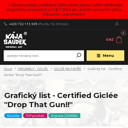
Z důvodu pobytu podstatné části našeho týmu v cizině odešleme
obejdnávky provedené od 18.7.2026 až v prvním sprnovém týdnu.
Děkujeme za pochopení.
+420 732 115 599
(Po-Pá, 10-18 hod.)
0
0 Kč
Menu
Úvod
ORIGINÁLY - GICLÉE
GICLÉE NA PAPÍŘE
Grafický list - Certified
Giclée "Drop That Gun!!"
Grafický list - Certified Giclée
"Drop That Gun!!"
Novinka
TOP produkt
Doprava ZDARMA