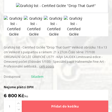
Grafický list - Certified Giclée "Drop That Gun!!" Velikost obrázku: 18 x 13
cm Velikost s paspartou a rámem: 21 x 27cm Číslo série: 77/100
ORIGINÁLNÍ GICLÉE GRAFICKÉ LISTY - KÁJA SAUDEK Limitovaná edice -
Omezený počet (číslování 1/100) - Speciální papír Hahnemüle Fine Art -
Profesionální světlostá...
celý popis
Dostupnost
Skladem
Nejsme plátci DPH
6 800 Kč
/
ks
Přidat do košíku