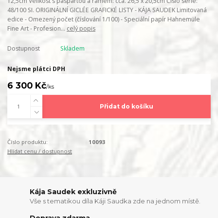
12,5cm Velikost s paspartou a rámem: cca. 26,5 x 20,5cm Číslo série:
48/100 SI. ORIGINÁLNÍ GICLÉE GRAFICKÉ LISTY - KÁJA SAUDEK Limitovaná
edice - Omezený počet (číslování 1/100) - Speciální papír Hahnemüle
Fine Art - Profesion...
celý popis
Dostupnost
Skladem
Nejsme plátci DPH
6 300 Kč
/
ks
Přidat do košíku
Číslo produktu:
10093
Hlídat cenu / dostupnost
Kája Saudek exkluzivně
Vše s tematikou díla Káji Saudka zde na jednom místě.
Doprava zdarma...