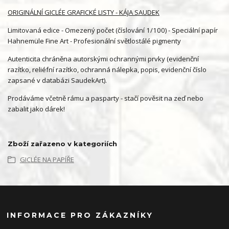
ORIGINÁLNÍ GICLÉE GRAFICKÉ LISTY - KÁJA SAUDEK
Limitovaná edice - Omezený počet (číslování 1/100) - Speciální papír
Hahnemüle Fine Art - Profesionální světlostálé pigmenty
Autenticita chráněna autorskými ochrannými prvky (evidenční
razítko, reliéfní razítko, ochranná nálepka, popis, evidenční číslo
zapsané v databázi SaudekArt).
Prodáváme včetně rámu a pasparty - stačí pověsit na zeď nebo
zabalit jako dárek!
Zboží zařazeno v kategoriích
GICLÉE NA PAPÍŘE
INFORMACE PRO ZÁKAZNÍKY