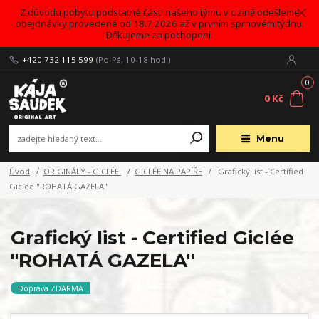
Z důvodu pobytu podstatné části našeho týmu v cizině odešleme
obejdnávky provedené od 18.7.2026 až v prvním sprnovém týdnu.
Děkujeme za pochopení.
+420 732 115 599
(Po-Pá, 10-18 hod.)
0
0 Kč
Menu
Úvod
ORIGINÁLY - GICLÉE
GICLÉE NA PAPÍŘE
Grafický list - Certified
Giclée "ROHATÁ GAZELA"
Grafický list - Certified Giclée
"ROHATÁ GAZELA"
Doprava ZDARMA