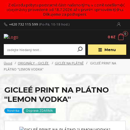
Z důvodu pobytu podstatné části našeho týmu v cizině odešleme
obejdnávky provedené od 18.7.2026 až v prvním sprnovém týdnu.
Děkujeme za pochopení.
+420 732 115 599
(Po-Pá, 10-18 hod.)
0
0 Kč
Menu
Úvod
ORIGINÁLY - GICLÉE
GICLÉE NA PLÁTNĚ
GICLEÉ PRINT NA
PLÁTNO "LEMON VODKA"
GICLEÉ PRINT NA PLÁTNO
"LEMON VODKA"
Novinka
Doprava ZDARMA