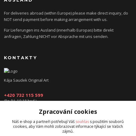
AUSLAND
For deliveries abroad (within Europe) please make direct inquiry, do
NOT send payment before making arrangement with us.
Für Lieferungen ins Ausland (innerhalb Europas) bitte direkt
anfragen, Zahlung NICHT vor Absprache mit uns senden.
KONTAKTY
Kája Saudek Original Art
+420 732 115 599
(Po-Pá, 10-18 hod.)
Zpracování cookies
obchod@kajasaudek.cz
Náš e-shop a partneři potřebují Váš
souhlas
s použitím souborů
cookies, aby Vám mohli zobrazovat informace týkající se Vašich
zájmů.