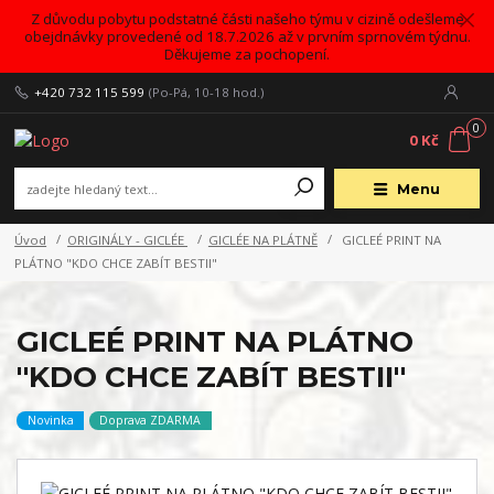
Z důvodu pobytu podstatné části našeho týmu v cizině odešleme
obejdnávky provedené od 18.7.2026 až v prvním sprnovém týdnu.
Děkujeme za pochopení.
+420 732 115 599
(Po-Pá, 10-18 hod.)
0
0 Kč
Menu
Úvod
ORIGINÁLY - GICLÉE
GICLÉE NA PLÁTNĚ
GICLEÉ PRINT NA
PLÁTNO "KDO CHCE ZABÍT BESTII"
GICLEÉ PRINT NA PLÁTNO
"KDO CHCE ZABÍT BESTII"
Novinka
Doprava ZDARMA