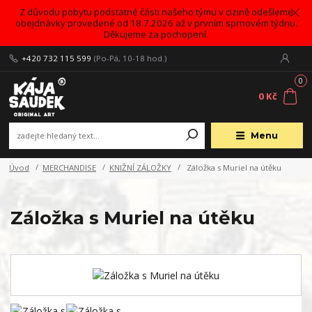
Z důvodu pobytu podstatné části našeho týmu v cizině odešleme
obejdnávky provedené od 18.7.2026 až v prvním sprnovém týdnu.
Děkujeme za pochopení.
+420 732 115 599
(Po-Pá, 10-18 hod.)
0
0 Kč
Menu
Úvod
MERCHANDISE
KNIŽNÍ ZÁLOŽKY
Záložka s Muriel na útěku
Záložka s Muriel na útěku