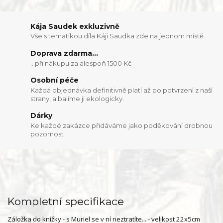
Kája Saudek exkluzivně
Vše s tematikou díla Káji Saudka zde na jednom místě.
Doprava zdarma...
...při nákupu za alespoň 1500 Kč
Osobní péče
Každá objednávka definitivně platí až po potvrzení z naší
strany, a balíme ji ekologicky.
Dárky
Ke každé zakázce přidáváme jako poděkování drobnou
pozornost
Kompletní specifikace
Záložka do knížky - s Muriel se v ní neztratíte... - velikost 22x5cm