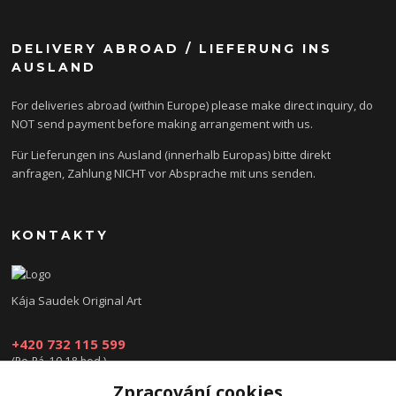
DELIVERY ABROAD / LIEFERUNG INS
AUSLAND
For deliveries abroad (within Europe) please make direct inquiry, do
NOT send payment before making arrangement with us.
Für Lieferungen ins Ausland (innerhalb Europas) bitte direkt
anfragen, Zahlung NICHT vor Absprache mit uns senden.
KONTAKTY
Kája Saudek Original Art
+420 732 115 599
(Po-Pá, 10-18 hod.)
Zpracování cookies
obchod@kajasaudek.cz