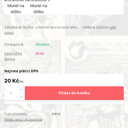
Záložka do knížky - s Muriel se v ní neztratíte... - velikost 22x5cm
celý
popis
Dostupnost
Skladem
Cena před
25 Kč
slevou
Nejsme plátci DPH
20 Kč
/
ks
Přidat do košíku
Číslo produktu:
5912
Hlídat cenu / dostupnost