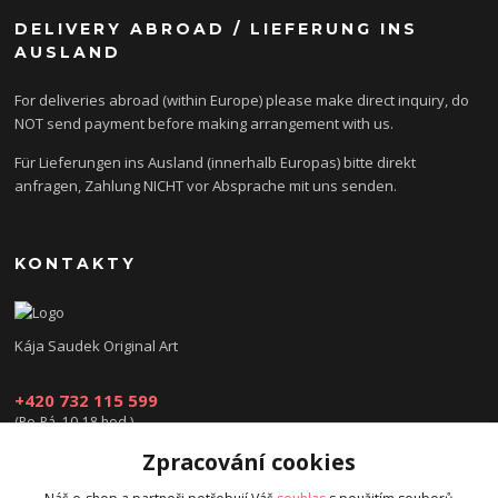
DELIVERY ABROAD / LIEFERUNG INS
AUSLAND
For deliveries abroad (within Europe) please make direct inquiry, do
NOT send payment before making arrangement with us.
Für Lieferungen ins Ausland (innerhalb Europas) bitte direkt
anfragen, Zahlung NICHT vor Absprache mit uns senden.
KONTAKTY
Kája Saudek Original Art
+420 732 115 599
(Po-Pá, 10-18 hod.)
Zpracování cookies
obchod@kajasaudek.cz