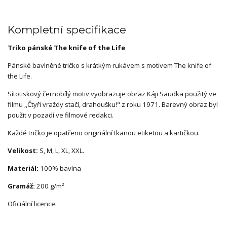
Kompletní specifikace
Triko pánské The knife of the Life
Pánské bavlněné tričko s krátkým rukávem s motivem The knife of
the Life.
Sítotiskový černobílý motiv vyobrazuje obraz Káji Saudka použitý ve
filmu ,,Čtyři vraždy stačí, drahoušku!" z roku 1971. Barevný obraz byl
použit v pozadí ve filmové redakci.
Každé tričko je opatřeno originální tkanou etiketou a kartičkou.
Velikost:
S, M, L, XL, XXL.
Materiál:
100% bavlna
Gramáž:
200 g/m²
Oficiální licence.