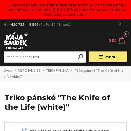
Z důvodu pobytu podstatné části našeho týmu v cizině odešleme
obejdnávky provedené od 18.7.2026 až v prvním sprnovém týdnu.
Děkujeme za pochopení.
+420 732 115 599
(Po-Pá, 10-18 hod.)
0
0 Kč
Menu
Úvod
MERCHANDISE
TRIKA PÁNSKÁ
Triko pánské "The Knife of the
Life (white)"
Triko pánské "The Knife of
the Life (white)"