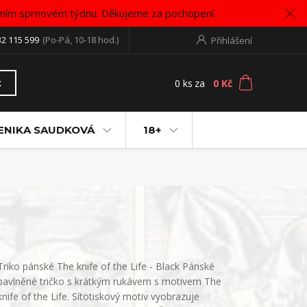
vním sprnovém týdnu. Děkujeme za pochopení.
32 115 599
(Po-Pá, 10-18 hod.)
Přihlášení
0
ks
za
0 Kč
t
ENIKA SAUDKOVÁ
18+
Triko pánské The knife of the Life - Black Pánské
bavlněné tričko s krátkým rukávem s motivem The
knife of the Life. Sítotiskový motiv vyobrazuje