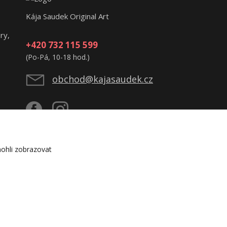
Kája Saudek Original Art
ry,
+420 732 115 599
(Po-Pá, 10-18 hod.)
obchod@kajasaudek.cz
ohli zobrazovat