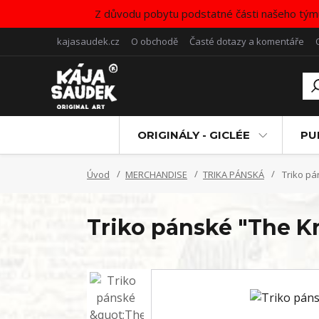
Z důvodu pobytu podstatné části našeho tým
kajasaudek.cz
O obchodě
Časté dotazy a komentáře
ORIGINÁLY - GICLÉE
PU
Úvod
MERCHANDISE
TRIKA PÁNSKÁ
Triko pán
Triko pánské "The Kni