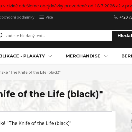
u v cizině odešleme obejdnávky provedené od 18.7.2026 až v pr
Obchodní podmínky
Více
+420 7
Hleda
BLIKACE - PLAKÁTY
MERCHANDISE
BER
ské "The Knife of the Life (black)"
fe of the Life (black)"