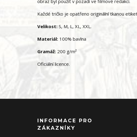
obraz byl použit v pozadí ve filmové redakci.
Každé tričko je opatřeno originální tkanou etike
Velikost:
S, M, L, XL, XXL.
Materiál:
100% bavlna
Gramáž:
200 g/m²
Oficiální licence.
INFORMACE PRO
ZÁKAZNÍKY