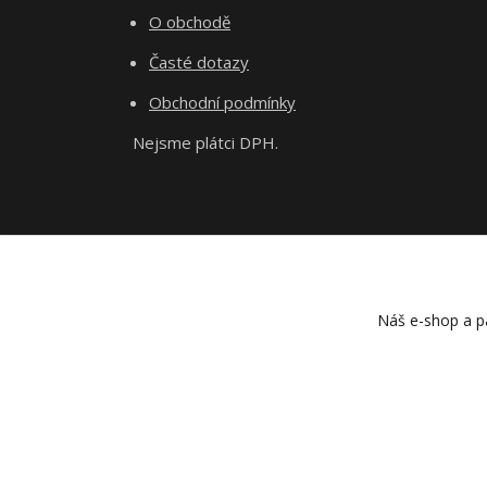
O obchodě
Časté dotazy
Obchodní podmínky
Nejsme plátci DPH.
Náš e-shop a pa