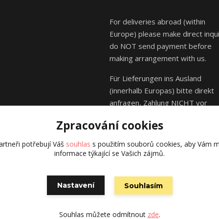
For deliveries abroad (within
Europe) please make direct inqui
do NOT send payment before
making arrangement with us.
Für Lieferungen ins Ausland
(innerhalb Europas) bitte direkt
anfragen, Zahlung NICHT vor
Absprache mit uns senden.
Zpracování cookies
rtneři potřebují Váš
souhlas
s použitím souborů cookies, aby Vám m
informace týkající se Vašich zájmů.
© Kája Saudek - family 2023
Nastavení
Souhlasím
Vytvořeno na
Eshop-rychle.cz
Souhlas můžete odmítnout
zde
.