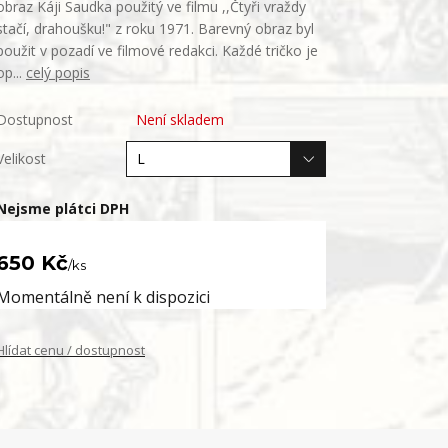
obraz Káji Saudka použitý ve filmu ,,Čtyři vraždy
stačí, drahoušku!" z roku 1971. Barevný obraz byl
použit v pozadí ve filmové redakci. Každé tričko je
op...
celý popis
Dostupnost
Není skladem
Velikost
Nejsme plátci DPH
650 Kč
/
ks
Momentálně není k dispozici
Hlídat cenu / dostupnost