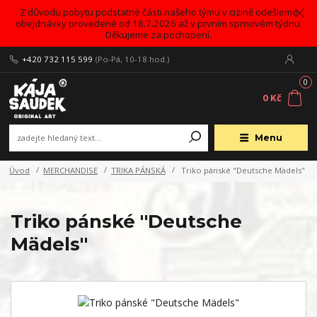
Z důvodu pobytu podstatné části našeho týmu v cizině odešleme
obejdnávky provedené od 18.7.2026 až v prvním sprnovém týdnu.
Děkujeme za pochopení.
+420 732 115 599
(Po-Pá, 10-18 hod.)
0
0 Kč
Menu
Úvod
MERCHANDISE
TRIKA PÁNSKÁ
Triko pánské "Deutsche Mädels"
Triko pánské "Deutsche
Mädels"