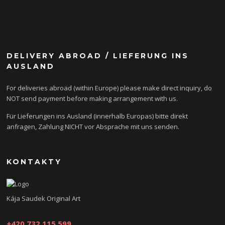
DELIVERY ABROAD / LIEFERUNG INS
AUSLAND
For deliveries abroad (within Europe) please make direct inquiry, do
NOT send payment before making arrangement with us.
Für Lieferungen ins Ausland (innerhalb Europas) bitte direkt
anfragen, Zahlung NICHT vor Absprache mit uns senden.
KONTAKTY
Kája Saudek Original Art
+420 732 115 599