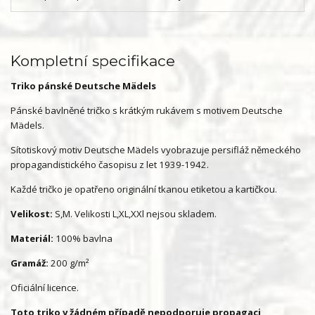
Kompletní specifikace
Triko pánské Deutsche Mädels
Pánské bavlněné tričko s krátkým rukávem s motivem Deutsche
Mädels.
Sítotiskový motiv Deutsche Mädels vyobrazuje persifláž německého
propagandistického časopisu z let 1939-1942.
Každé tričko je opatřeno originální tkanou etiketou a kartičkou.
Velikost:
S,M. Velikosti L,XL,XXl nejsou skladem.
Materiál:
100% bavlna
Gramáž:
200 g/m²
Oficiální licence.
Toto triko v žádném případě nepodporuje propagaci