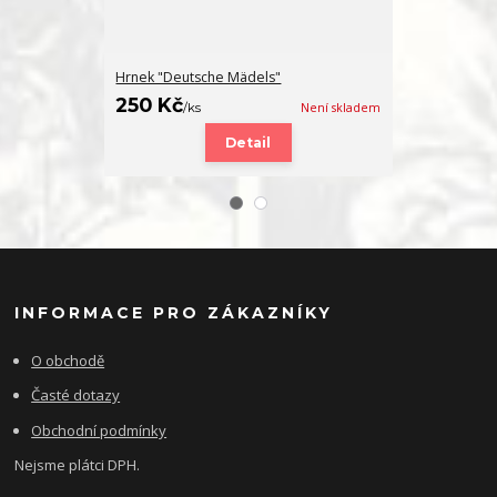
Hrnek "Deutsche Mädels"
Přívěsek "De
250 Kč
130 Kč
/
ks
Není skladem
/
ks
Detail
INFORMACE PRO ZÁKAZNÍKY
O obchodě
Časté dotazy
Obchodní podmínky
Nejsme plátci DPH.