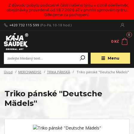
Z důvodu pobytu podstatné části našeho týmu v cizině odešleme
obejdnávky provedené od 18.7.2026 až v prvním sprnovém týdnu.
Děkujeme za pochopení.
+420 732 115 599
(Po-Pá, 10-18 hod.)
0
0 Kč
Menu
Úvod
MERCHANDISE
TRIKA PÁNSKÁ
Triko pánské "Deutsche Mädels"
Triko pánské "Deutsche
Mädels"