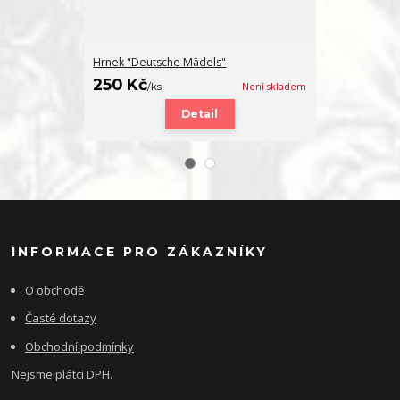
Hrnek "Deutsche Mädels"
Přívěsek "De
250 Kč
130 Kč
/
ks
Není skladem
/
ks
Detail
INFORMACE PRO ZÁKAZNÍKY
O obchodě
Časté dotazy
Obchodní podmínky
Nejsme plátci DPH.