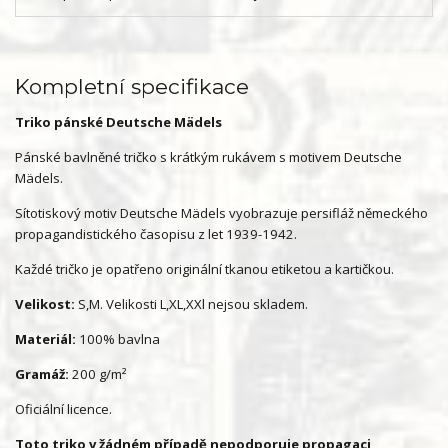
Kompletní specifikace
Triko pánské Deutsche Mädels
Pánské bavlněné tričko s krátkým rukávem s motivem Deutsche
Mädels.
Sítotiskový motiv Deutsche Mädels vyobrazuje persifláž německého
propagandistického časopisu z let 1939-1942.
Každé tričko je opatřeno originální tkanou etiketou a kartičkou.
Velikost:
S,M. Velikosti L,XL,XXl nejsou skladem.
Materiál:
100% bavlna
Gramáž:
200 g/m²
Oficiální licence.
Toto triko v žádném případě nepodporuje propagaci