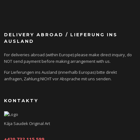
DELIVERY ABROAD / LIEFERUNG INS
AUSLAND
For deliveries abroad (within Europe) please make direct inquiry, do
NOT send payment before making arrangement with us.
Für Lieferungen ins Ausland (innerhalb Europas) bitte direkt
anfragen, Zahlung NICHT vor Absprache mit uns senden.
KONTAKTY
Kája Saudek Original Art
+420 732 115 599