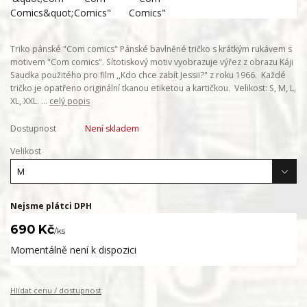
Triko pánské "Com comics" Pánské bavlněné tričko s krátkým rukávem s
motivem "Com comics". Sítotiskový motiv vyobrazuje výřez z obrazu Káji
Saudka použitého pro film ,,Kdo chce zabít Jessii?" z roku 1966. Každé
tričko je opatřeno originální tkanou etiketou a kartičkou. Velikost: S, M, L,
XL, XXL. ...
celý popis
Dostupnost
Není skladem
Velikost
Nejsme plátci DPH
690 Kč
/
ks
Momentálně není k dispozici
Hlídat cenu / dostupnost