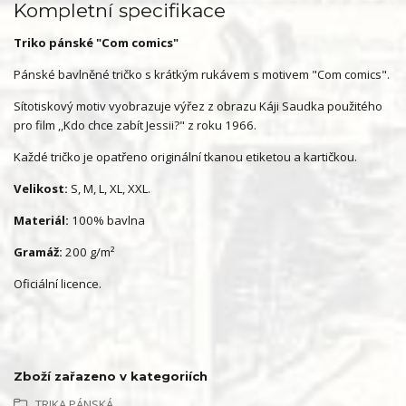
Kompletní specifikace
Triko pánské "Com comics"
Pánské bavlněné tričko s krátkým rukávem s motivem "Com comics".
Sítotiskový motiv vyobrazuje výřez z obrazu Káji Saudka použitého
pro film ,,Kdo chce zabít Jessii?" z roku 1966.
Každé tričko je opatřeno originální tkanou etiketou a kartičkou.
Velikost:
S, M, L, XL, XXL.
Materiál:
100% bavlna
Gramáž:
200 g/m²
Oficiální licence.
Zboží zařazeno v kategoriích
TRIKA PÁNSKÁ