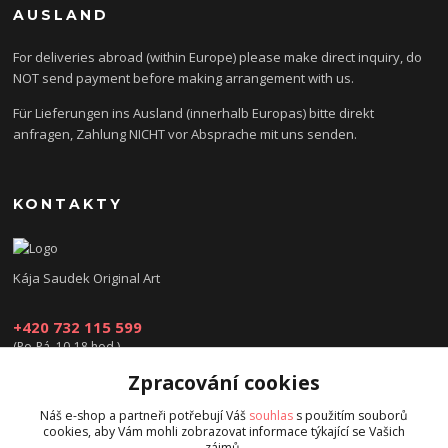
AUSLAND
For deliveries abroad (within Europe) please make direct inquiry, do
NOT send payment before making arrangement with us.
Für Lieferungen ins Ausland (innerhalb Europas) bitte direkt
anfragen, Zahlung NICHT vor Absprache mit uns senden.
KONTAKTY
Kája Saudek Original Art
+420 732 115 599
(Po-Pá, 10-18 hod.)
Zpracování cookies
obchod@kajasaudek.cz
Náš e-shop a partneři potřebují Váš
souhlas
s použitím souborů
cookies, aby Vám mohli zobrazovat informace týkající se Vašich
zájmů.