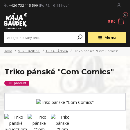
+420 732 115 599
(Po-Pá, 10-18 hod.)
0
0 Kč
Menu
Úvod
MERCHANDISE
TRIKA PÁNSKÁ
Triko pánské "Com Comics"
Triko pánské "Com Comics"
TOP produkt