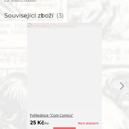
Související zboží
3
Pohlednice "Com Comics"
Placka "Com 
25 Kč
40 Kč
/
ks
Není skladem
/
ks