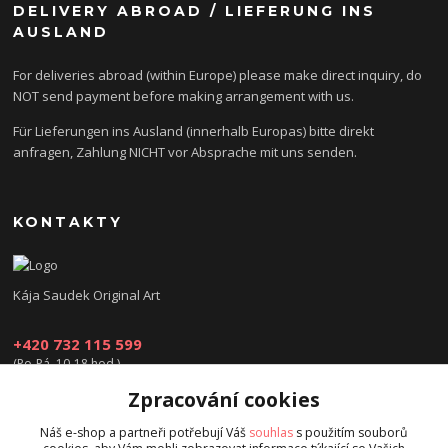
DELIVERY ABROAD / LIEFERUNG INS
AUSLAND
For deliveries abroad (within Europe) please make direct inquiry, do
NOT send payment before making arrangement with us.
Für Lieferungen ins Ausland (innerhalb Europas) bitte direkt
anfragen, Zahlung NICHT vor Absprache mit uns senden.
KONTAKTY
Kája Saudek Original Art
+420 732 115 599
(Po-Pá, 10-18 hod.)
Zpracování cookies
obchod@kajasaudek.cz
Náš e-shop a partneři potřebují Váš
souhlas
s použitím souborů