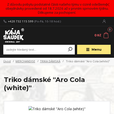
Z důvodu pobytu podstatné části našeho týmu v cizině odešleme
obejdnávky provedené od 18.7.2026 až v prvním sprnovém týdnu.
Děkujeme za pochopení.
+420 732 115 599
(Po-Pá, 10-18 hod.)
0
0 Kč
Menu
Úvod
MERCHANDISE
TRIKA DÁMSKÁ
Triko dámské "Aro Cola (white)"
Triko dámské "Aro Cola
(white)"