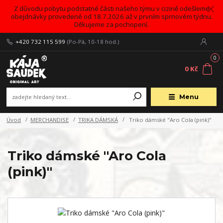
Z důvodu pobytu podstatné části našeho týmu v cizině odešleme
obejdnávky provedené od 18.7.2026 až v prvním sprnovém týdnu.
Děkujeme za pochopení.
+420 732 115 599
(Po-Pá, 10-18 hod.)
0
0 Kč
Menu
Úvod
MERCHANDISE
TRIKA DÁMSKÁ
Triko dámské "Aro Cola (pink)"
Triko dámské "Aro Cola
(pink)"