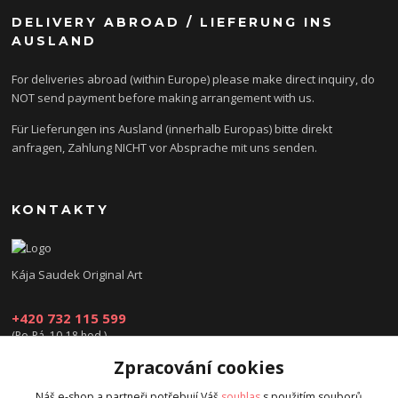
DELIVERY ABROAD / LIEFERUNG INS
AUSLAND
For deliveries abroad (within Europe) please make direct inquiry, do
NOT send payment before making arrangement with us.
Für Lieferungen ins Ausland (innerhalb Europas) bitte direkt
anfragen, Zahlung NICHT vor Absprache mit uns senden.
KONTAKTY
Kája Saudek Original Art
+420 732 115 599
(Po-Pá, 10-18 hod.)
Zpracování cookies
obchod@kajasaudek.cz
Náš e-shop a partneři potřebují Váš
souhlas
s použitím souborů