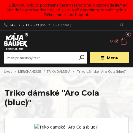
Z důvodu pobytu podstatné části našeho týmu v cizině odešleme
obejdnávky provedené od 18.7.2026 až v prvním sprnovém týdnu.
Děkujeme za pochopení.
+420 732 115 599
(Po-Pá, 10-18 hod.)
0
0 Kč
Menu
Úvod
MERCHANDISE
TRIKA DÁMSKÁ
Triko dámské "Aro Cola (blue)"
Triko dámské "Aro Cola
(blue)"