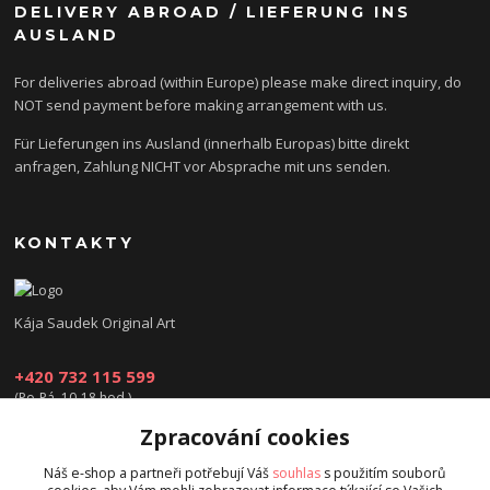
DELIVERY ABROAD / LIEFERUNG INS
AUSLAND
For deliveries abroad (within Europe) please make direct inquiry, do
NOT send payment before making arrangement with us.
Für Lieferungen ins Ausland (innerhalb Europas) bitte direkt
anfragen, Zahlung NICHT vor Absprache mit uns senden.
KONTAKTY
Kája Saudek Original Art
+420 732 115 599
(Po-Pá, 10-18 hod.)
Zpracování cookies
obchod@kajasaudek.cz
Náš e-shop a partneři potřebují Váš
souhlas
s použitím souborů