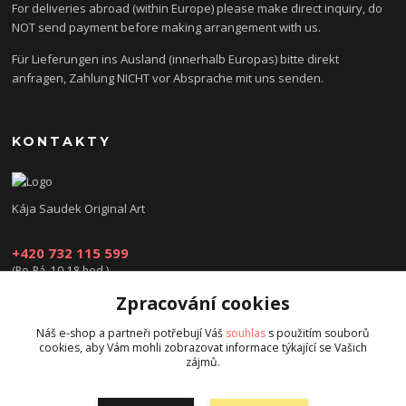
For deliveries abroad (within Europe) please make direct inquiry, do
NOT send payment before making arrangement with us.
Für Lieferungen ins Ausland (innerhalb Europas) bitte direkt
anfragen, Zahlung NICHT vor Absprache mit uns senden.
KONTAKTY
Kája Saudek Original Art
+420 732 115 599
(Po-Pá, 10-18 hod.)
Zpracování cookies
obchod@kajasaudek.cz
Náš e-shop a partneři potřebují Váš
souhlas
s použitím souborů
cookies, aby Vám mohli zobrazovat informace týkající se Vašich
zájmů.