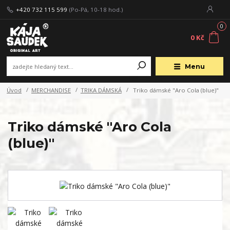
+420 732 115 599
(Po-Pá, 10-18 hod.)
0
0 Kč
Menu
Úvod
MERCHANDISE
TRIKA DÁMSKÁ
Triko dámské "Aro Cola (blue)"
Triko dámské "Aro Cola
(blue)"