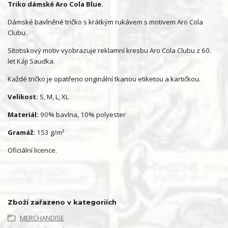
Triko dámské Aro Cola Blue.
Dámské bavlněné tričko s krátkým rukávem s motivem Aro Cola
Clubu.
Sítotiskový motiv vyobrazuje reklamní kresbu Aro Cola Clubu z 60.
let Káji Saudka.
Každé tričko je opatřeno originální tkanou etiketou a kartičkou.
Velikost:
S, M, L, XL
Materiál:
90% bavlna, 10% polyester
Gramáž:
153 g/m²
Oficiální licence.
Zboží zařazeno v kategoriích
MERCHANDISE