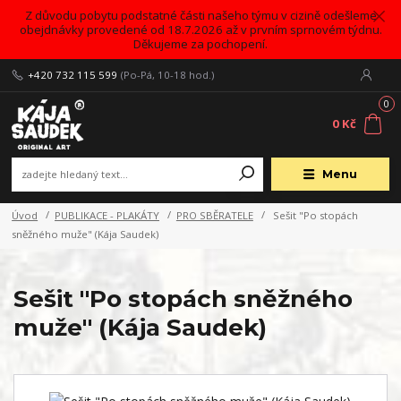
Z důvodu pobytu podstatné části našeho týmu v cizině odešleme
obejdnávky provedené od 18.7.2026 až v prvním sprnovém týdnu.
Děkujeme za pochopení.
+420 732 115 599
(Po-Pá, 10-18 hod.)
0
0 Kč
Menu
Úvod
PUBLIKACE - PLAKÁTY
PRO SBĚRATELE
Sešit "Po stopách
sněžného muže" (Kája Saudek)
Sešit "Po stopách sněžného
muže" (Kája Saudek)