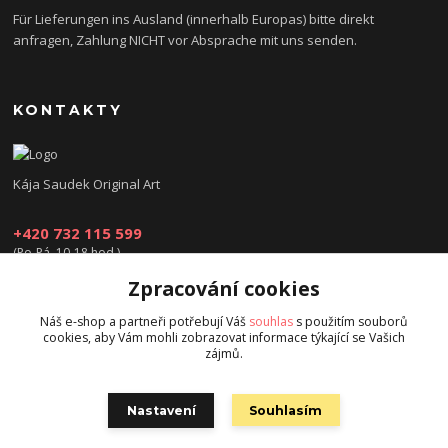
Für Lieferungen ins Ausland (innerhalb Europas) bitte direkt
anfragen, Zahlung NICHT vor Absprache mit uns senden.
KONTAKTY
Kája Saudek Original Art
+420 732 115 599
(Po-Pá, 10-18 hod.)
Zpracování cookies
obchod@kajasaudek.cz
Náš e-shop a partneři potřebují Váš
souhlas
s použitím souborů
cookies, aby Vám mohli zobrazovat informace týkající se Vašich
zájmů.
Nastavení
Souhlasím
© Kája Saudek - family 2023