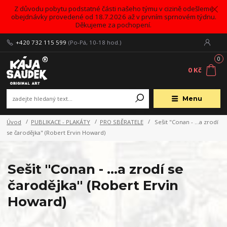
Z důvodu pobytu podstatné části našeho týmu v cizině odešleme
obejdnávky provedené od 18.7.2026 až v prvním sprnovém týdnu.
Děkujeme za pochopení.
+420 732 115 599
(Po-Pá, 10-18 hod.)
0
0 Kč
Menu
Úvod
PUBLIKACE - PLAKÁTY
PRO SBĚRATELE
Sešit "Conan - …a zrodí
se čarodějka" (Robert Ervin Howard)
Sešit "Conan - …a zrodí se
čarodějka" (Robert Ervin
Howard)