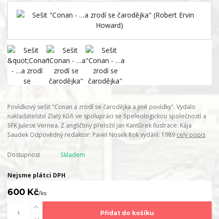
Povídkový sešit "Conan a zrodí se čarodějka a jiné povídky". Vydalo
nakladatelství Zlatý Kůň ve spolupráci se Speleologickou společností a
SFK Julese Vernea. Z angličtiny přeložil Jan Kantůrek Ilustrace: Kája
Saudek Odpovědný redaktor: Pavel Nosek Rok vydání: 1989
celý popis
Dostupnost
Skladem
Nejsme plátci DPH
600 Kč
/
ks
Přidat do košíku