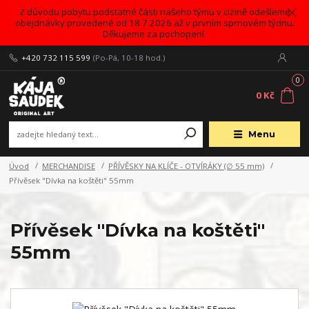
Z důvodu pobytu podstatné části našeho týmu v cizině odešleme
obejdnávky provedené od 18.7.2026 až v prvním sprnovém týdnu.
Děkujeme za pochopení.
+420 732 115 599
(Po-Pá, 10-18 hod.)
0
0 Kč
Menu
Úvod
MERCHANDISE
PŘÍVĚSKY NA KLÍČE - OTVÍRÁKY (∅ 55 mm)
Přívěsek "Dívka na koštěti" 55mm
Přívěsek "Dívka na koštěti"
55mm