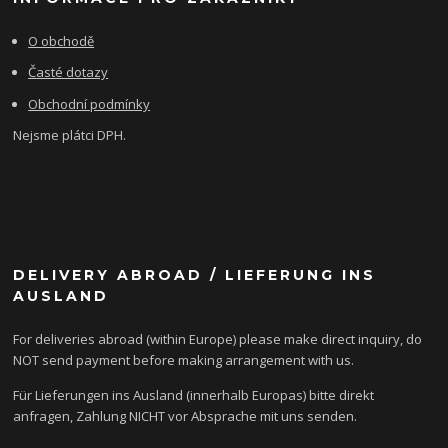
O obchodě
Časté dotazy
Obchodní podmínky
Nejsme plátci DPH.
DELIVERY ABROAD / LIEFERUNG INS
AUSLAND
For deliveries abroad (within Europe) please make direct inquiry, do
NOT send payment before making arrangement with us.
Für Lieferungen ins Ausland (innerhalb Europas) bitte direkt
anfragen, Zahlung NICHT vor Absprache mit uns senden.