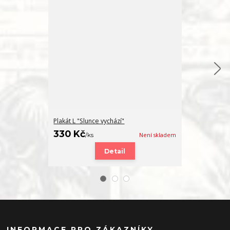
Plakát L "Slunce vychází"
Plakát XL "Slu
330 Kč
360 Kč
/
ks
Není skladem
/
ks
Detail
INFORMACE PRO ZÁKAZNÍKY