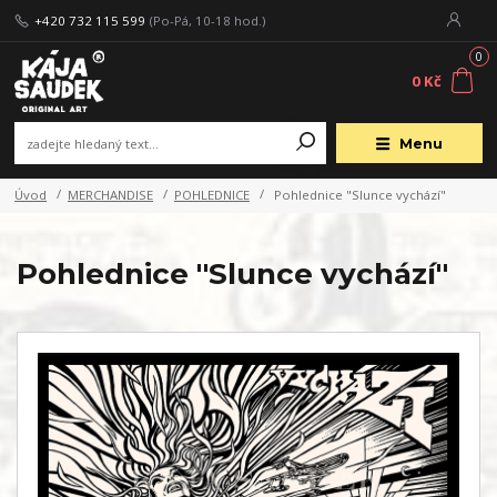
+420 732 115 599
(Po-Pá, 10-18 hod.)
0
0 Kč
Menu
Úvod
MERCHANDISE
POHLEDNICE
Pohlednice "Slunce vychází"
Pohlednice "Slunce vychází"