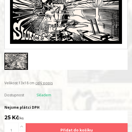
Velikost 13x18 cm
celý popis
Dostupnost
Skladem
Nejsme plátci DPH
25 Kč
/
ks
Přidat do košíku