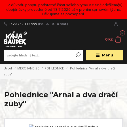
Z důvodu pobytu podstatné části našeho týmu v cizině odešleme
obejdnávky provedené od 18.7.2026 až v prvním sprnovém týdnu.
Děkujeme za pochopení.
+420 732 115 599
(Po-Pá, 10-18 hod.)
0
0 Kč
Menu
Úvod
MERCHANDISE
POHLEDNICE
Pohlednice "Arnal a dva dračí
zuby"
Pohlednice "Arnal a dva dračí
zuby"