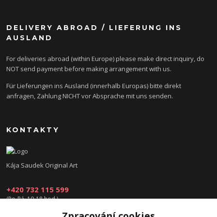
DELIVERY ABROAD / LIEFERUNG INS
AUSLAND
For deliveries abroad (within Europe) please make direct inquiry, do
NOT send payment before making arrangement with us.
Für Lieferungen ins Ausland (innerhalb Europas) bitte direkt
anfragen, Zahlung NICHT vor Absprache mit uns senden.
KONTAKTY
Kája Saudek Original Art
+420 732 115 599
(Po-Pá, 10-18 hod.)
Zpracování cookies