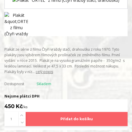
Plakát ze série z filmu Čtyři vraždy stačí, drahoušku z roku 1970. Tyto
plakáty jsou výběrem filmových prolínaček ze zmíněného filmu. První
vydání v roce 2015. Plakát je na vysokogramážním papíře - 350g/m2 s
lesklou laminací. Velikost je 47,5 x 33 cm. Poslední možnost nákupu.
Plakáty byly v níz...
celý popis
Dostupnost
Skladem
Nejsme plátci DPH
450 Kč
/
ks
Přidat do košíku