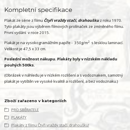
Kompletní specifikace
Plakát ze série z filmu
Čtyři vraždy stačí, drahoušku
z roku 1970.
Tyto plakáty jsou výběrem filmových prolínaček ze zmíněného filmu.
První vydání v roce 2015.
2
Plakát je na vysokogramážním papíře - 350g/m
s lesklou laminací.
Velikost je 47,5 x 33 cm.
Poslední možnost nákupu. Plakáty byly v nízském nákladu
pouhých 500ks.
(Obrázek v náhledu je v nízkém rozlišení a s vodoznakem, samotný
plakát je vytištěn ve vysoké kvalitě a rozlišení, a bez vodoznaku.)
Zboží zařazeno v kategoriích
PRO SBĚRATELE
PLAKÁTY
Plakáty z filmu Čtyři vraždy stačí, drahoušku!