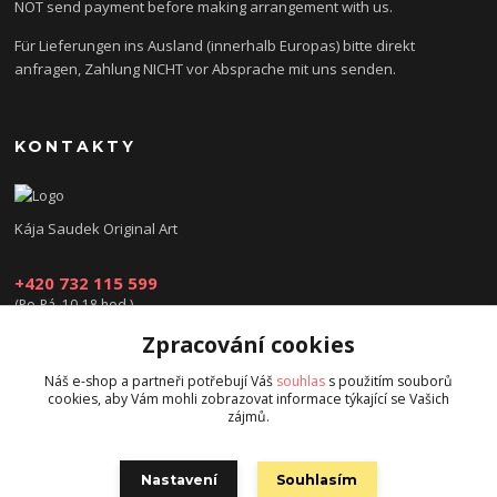
NOT send payment before making arrangement with us.
Für Lieferungen ins Ausland (innerhalb Europas) bitte direkt
anfragen, Zahlung NICHT vor Absprache mit uns senden.
KONTAKTY
Kája Saudek Original Art
+420 732 115 599
(Po-Pá, 10-18 hod.)
Zpracování cookies
obchod@kajasaudek.cz
Náš e-shop a partneři potřebují Váš
souhlas
s použitím souborů
cookies, aby Vám mohli zobrazovat informace týkající se Vašich
zájmů.
Nastavení
Souhlasím