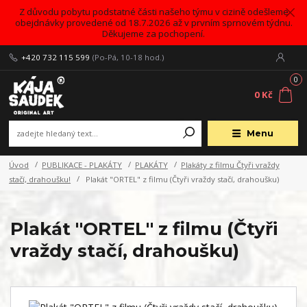
Z důvodu pobytu podstatné části našeho týmu v cizině odešleme
obejdnávky provedené od 18.7.2026 až v prvním sprnovém týdnu.
Děkujeme za pochopení.
+420 732 115 599
(Po-Pá, 10-18 hod.)
0
0 Kč
Menu
Úvod
PUBLIKACE - PLAKÁTY
PLAKÁTY
Plakáty z filmu Čtyři vraždy
stačí, drahoušku!
Plakát "ORTEL" z filmu (Čtyři vraždy stačí, drahoušku)
Plakát "ORTEL" z filmu (Čtyři
vraždy stačí, drahoušku)