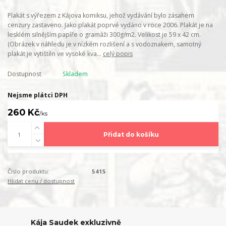
Plakát s výřezem z Kájova komiksu, jehož vydávání bylo zásahem
cenzury zastaveno. Jako plakát poprvé vydáno v roce 2006. Plakát je na
lesklém silnějším papíře o gramáži 300g/m2. Velikost je 59 x 42 cm.
(Obrázek v náhledu je v nízkém rozlišení a s vodoznakem, samotný
plakát je vytištěn ve vysoké kva...
celý popis
Dostupnost
Skladem
Nejsme plátci DPH
260 Kč
/
ks
Přidat do košíku
Číslo produktu:
5415
Hlídat cenu / dostupnost
Kája Saudek exkluzivně