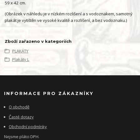
59 x 42 cm.
(Obrázek v náhledu je v nízkém rozlišení a s vodoznakem, samotný
plakát je vytištěn ve vysoké kvalitě a rozlišení, a bez vodoznaku.)
Zboží zařazeno v kategoriích
PLAKÁTY
Plakáty L
INFORMACE PRO ZÁKAZNÍKY
O obchodě
Časté dotazy
Obchodní podmínky
Nejsme plátci DPH.