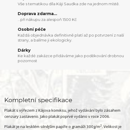
Vše s tematikou díla Káji Saudka zde na jednom místě.
Doprava zdarma...
...při nákupu za alespoň 1500 Kč
Osobní péče
Každá objednávka definitivně platí až po potvrzení z naší
strany, a balíme ji ekologicky.
Dárky
Ke každé zakázce přidáváme jako poděkování drobnou
pozornost
Kompletní specifikace
Plakát s výřezem z Kájova komiksu, jehož vydávání bylo zásahem
cenzury zastaveno. Jako plakát poprvé vydáno v roce 2006.
2
Plakát je na lesklém silnějším papíře o gramáži 300g/m
. Velikost je