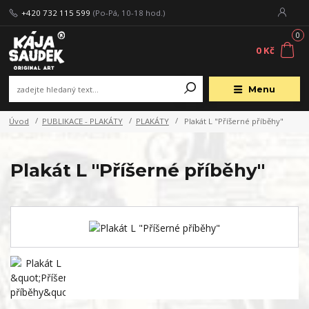
+420 732 115 599
(Po-Pá, 10-18 hod.)
0
0 Kč
Menu
Úvod
PUBLIKACE - PLAKÁTY
PLAKÁTY
Plakát L "Příšerné příběhy"
Plakát L "Příšerné příběhy"