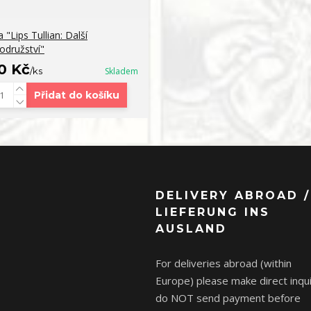
 "Lips Tullian: Další
odružství"
0 Kč
/
ks
Skladem
Přidat do košíku
DELIVERY ABROAD /
LIEFERUNG INS
AUSLAND
For deliveries abroad (within
Europe) please make direct inqui
do NOT send payment before