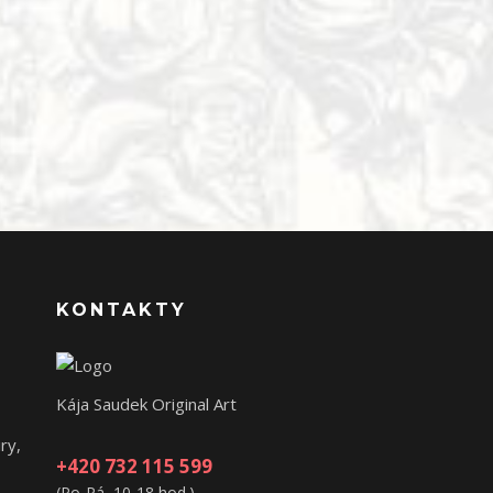
KONTAKTY
Kája Saudek Original Art
ry,
+420 732 115 599
(Po-Pá, 10-18 hod.)