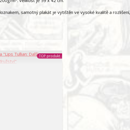
i 200g/m
. Velikost je 59 x 42 cm.
doznakem, samotný plakát je vytištěn ve vysoké kvalitě a rozlišení
TOP produkt