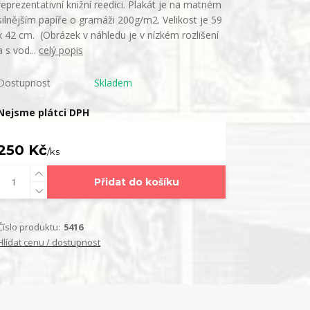
reprezentativní knižní reedici. Plakát je na matném
silnějším papíře o gramáži 200g/m2. Velikost je 59
x 42 cm. (Obrázek v náhledu je v nízkém rozlišení
a s vod...
celý popis
Dostupnost
Skladem
Nejsme plátci DPH
250 Kč
/
ks
Přidat do košíku
Číslo produktu:
5416
Hlídat cenu / dostupnost