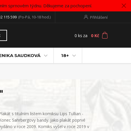
vním sprnovém týdnu. Děkujeme za pochopení.
32 115 599
(Po-Pá, 10-18 hod.)
Přihlášení
0
ks
za
0 Kč
t
ENIKA SAUDKOVÁ
18+
"
Plakát s titulním listem komiksu Lips Tullian -
Konec Sahrbergovy bandy. Jako plakát poprvé
vydáno v roce 2009. Komiks vyšel v roce 2019 v