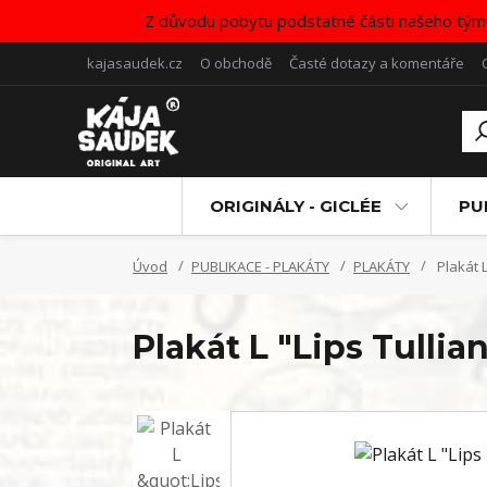
Z důvodu pobytu podstatné části našeho tým
kajasaudek.cz
O obchodě
Časté dotazy a komentáře
ORIGINÁLY - GICLÉE
PU
Úvod
PUBLIKACE - PLAKÁTY
PLAKÁTY
Plakát 
Plakát L "Lips Tulli