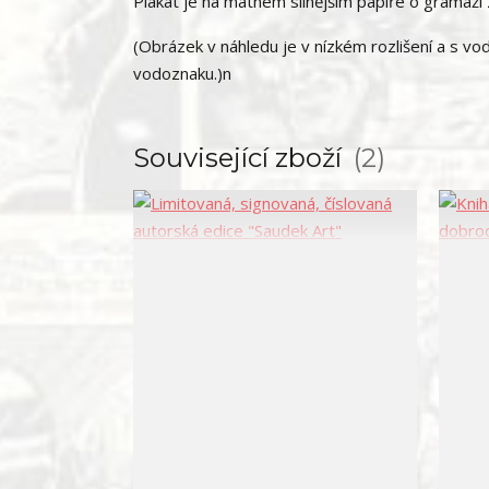
Plakát je na matném silnějším papíře o gramáž
(Obrázek v náhledu je v nízkém rozlišení a s vo
vodoznaku.)n
Související zboží
2