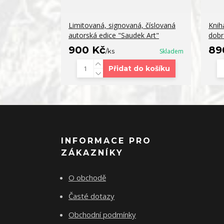
Limitovaná, signovaná, číslovaná
Kniha
autorská edice "Saudek Art"
dobr
900 Kč
89
/
ks
Skladem
Přidat do košíku
INFORMACE PRO
ZÁKAZNÍKY
O obchodě
Časté dotazy
Obchodní podmínky