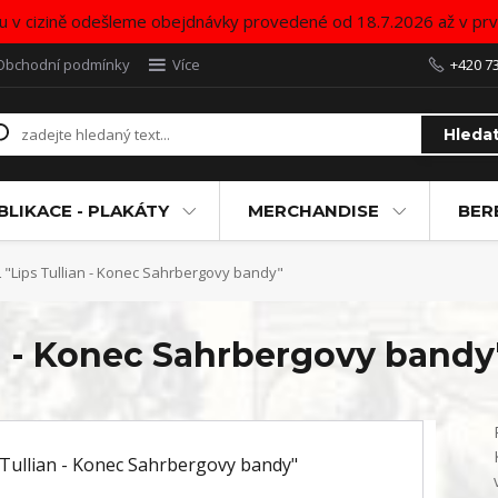
u v cizině odešleme obejdnávky provedené od 18.7.2026 až v pr
Obchodní podmínky
Více
+420 7
Hleda
BLIKACE - PLAKÁTY
MERCHANDISE
BER
L "Lips Tullian - Konec Sahrbergovy bandy"
an - Konec Sahrbergovy bandy